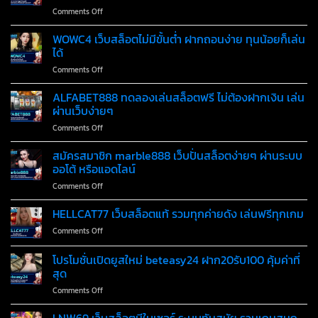
โน
กา
on
Comments Off
ออนไลน์
ส
สูตร
กับ
แจ็ค
AI
WOWC4 เว็บสล็อตไม่มีขั้นต่ำ ฝากถอนง่าย ทุนน้อยก็เล่น
SNOOKBET888
พอต
บา
เว็บ
ได้
คา
ตรง
on
Comments Off
ร่า
ไม่
WOWC4
jgaming911
ผ่าน
เว็บ
ALFABET888 ทดลองเล่นสล็อตฟรี ไม่ต้องฝากเงิน เล่น
ตัว
เอเย่นต์
สล็อต
ช่วย
ผ่านเว็บง่ายๆ
ปลอดภัย
ไม่มี
เพิ่ม
on
Comments Off
ขั้น
โอกาส
ALFABET888
ต่ำ
ชนะ
ทดลอง
สมัครสมาชิก marble888 เว็บปั่นสล็อตง่ายๆ ผ่านระบบ
ฝาก
เดิม
เล่น
ถอน
ออโต้ หรือแอดไลน์
พัน
สล็อต
ง่าย
อย่าง
on
Comments Off
ฟรี
ทุน
แม่นยำ
สมัคร
ไม่
น้อย
สมาชิก
HELLCAT77 เว็บสล็อตแท้ รวมทุกค่ายดัง เล่นฟรีทุกเกม
ต้อง
ก็
marble888
ฝาก
เล่น
on
Comments Off
เว็บ
เงิน
ได้
HELLCAT77
ปั่น
เล่น
เว็บ
โปรโมชั่นเปิดยูสใหม่ beteasy24 ฝาก20รับ100 คุ้มค่าที่
สล็อต
ผ่าน
สล็อต
ง่ายๆ
สุด
เว็บ
แท้
ผ่าน
ง่ายๆ
on
Comments Off
รวม
ระบบ
โปร
ทุก
ออ
โม
ค่าย