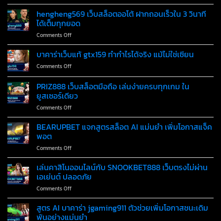
OK918
wallet
ไว้
คา
hengheng569 เว็บสล็อตออโต้ ฝากถอนเร็วใน 3 วินาที
เว็บ
ใน
สิโน
ตรง
ได้เต็มทุกยอด
เว็บ
true
รวม
เดียว
on
Comments Off
wallet
ค่าย
hengheng569
ทาง
ชั้น
เว็บ
บาคาร่าเว็บแท้ gtx159 ทำกำไรได้จริง แม้ไม่ใช่เซียน
เข้า
นำ
สล็อต
ล่าสุด
เล่น
on
Comments Off
ออ
2025
ง่าย
บา
โต้
ทดลอง
ได้
คา
PRIZ888 เว็บสล็อตมือถือ เล่นง่ายครบทุกเกม ใน
ฝาก
เล่น
เงิน
ร่า
ถอน
ยูสเซอร์เดียว
ฟรี
จริง
เว็บ
เร็ว
ไม่
on
Comments Off
แท้
ใน
จำกัด
PRIZ888
gtx159
3
เว็บ
ทำ
BEARUPBET แจกสูตรสล็อต AI แม่นยำ เพิ่มโอกาสแจ็ค
วินาที
สล็อต
กำไร
พอต
ได้
มือ
ได้
เต็ม
on
Comments Off
ถือ
จริง
ทุก
BEARUPBET
เล่น
แม้
ยอด
แจก
เล่นคาสิโนออนไลน์กับ SNOOKBET888 เว็บตรงไม่ผ่าน
ง่าย
ไม่ใช่
สูตร
ครบ
เอเย่นต์ ปลอดภัย
เซียน
สล็อต
ทุก
on
Comments Off
AI
เกม
เล่น
แม่นยำ
ใน
คา
สูตร AI บาคาร่า jgaming911 ตัวช่วยเพิ่มโอกาสชนะเดิม
เพิ่ม
ยูสเซอร์
สิ
โอ
พันอย่างแม่นยำ
เดียว