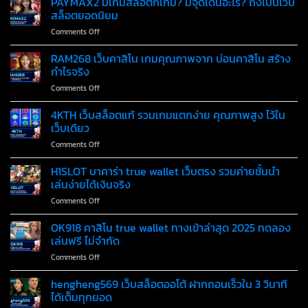
PAYMAX2 มีเกมสล็อตกี่เกม? มีจุดเด่นอะไร? ถึงเป็นเว็บ
เล่น
กำไร
สล็อต
ง่าย
สล็อตยอดนิยม
ได้
LABET99
ปลอดภัย
ทันที
on
Comments Off
มี
100%
PAYMAX2
ข้อดี
มี
RAM268 เว็บคาสิโน เกมคุณภาพจาก บ่อนคาสิโน สร้าง
อย่างไร?
เกม
เรื่อง
กำไรจริง
สล็อต
ความ
on
Comments Off
กี่
ปลอดภัย
RAM268
เกม?
เว็บ
4KTH เว็บสล็อตแท้ รวมเกมแตกง่าย คุณภาพสูง ไว้ใน
มี
คา
จุด
เว็บเดียว
สิโน
เด่น
on
Comments Off
เกม
อะไร?
4KTH
คุณภาพ
ถึง
เว็บ
H1SLOT บาคาร่า true wallet เว็บตรง รวมค่ายชั้นนำ
จาก
เป็น
สล็อต
บ่อน
เล่นง่ายได้เงินจริง
เว็บ
แท้
คา
สล็อต
on
Comments Off
รวม
สิโน
ยอด
H1SLOT
เกม
สร้าง
นิยม
บา
OK918 คาสิโน true wallet ทางเข้าล่าสุด 2025 ทดลอง
แตก
กำไร
คา
ง่าย
เล่นฟรี ไม่จำกัด
จริง
ร่า
คุณภาพ
on
Comments Off
true
สูง
OK918
wallet
ไว้
คา
hengheng569 เว็บสล็อตออโต้ ฝากถอนเร็วใน 3 วินาที
เว็บ
ใน
สิโน
ตรง
ได้เต็มทุกยอด
เว็บ
true
รวม
เดียว