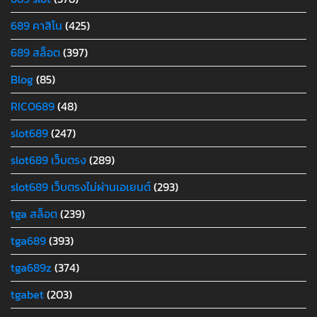
689 คาสิโน
(425)
689 สล็อต
(397)
Blog
(85)
RICO689
(48)
slot689
(247)
slot689 เว็บตรง
(289)
slot689 เว็บตรงไม่ผ่านเอเยนต์
(293)
tga สล็อต
(239)
tga689
(393)
tga689z
(374)
tgabet
(203)