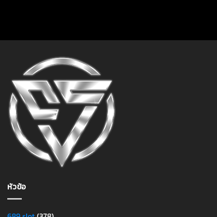
ทุก
เว็บ
beteasy24
เกม
สล็อต
ฝาก20รับ100
มี
คุ้ม
ใบ
ค่าที่
เซอร์
สุด
ระบบ
ทัน
สมัย
รวม
เกม
สนุก
จาก
PG
Slot
หัวข้อ
689 slot
(378)