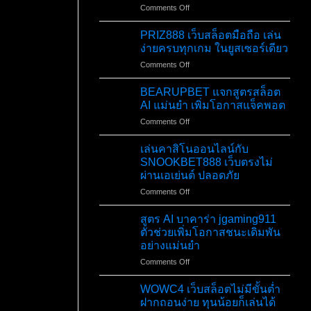
on
Comments Off
โต้
เล่น
จริง
บา
ฝาก
ฟรี
คา
ถอน
PRIZ888 เว็บสล็อตมือถือ เล่น
ไม่
ร่า
เร็ว
จำกัด
ง่ายครบทุกเกม ในยูสเซอร์เดียว
เว็บ
ใน
on
Comments Off
แท้
3
PRIZ888
gtx159
วินาที
เว็บ
ทำ
BEARUPBET แจกสูตรสล็อต
ได้
สล็อต
กำไร
AI แม่นยำ เพิ่มโอกาสแจ็คพอต
เต็ม
มือ
ได้
ทุก
on
Comments Off
ถือ
จริง
ยอด
BEARUPBET
เล่น
แม้
แจก
ง่าย
เล่นคาสิโนออนไลน์กับ
ไม่ใช่
สูตร
ครบ
SNOOKBET888 เว็บตรงไม่
เซียน
สล็อต
ทุก
ผ่านเอเย่นต์ ปลอดภัย
AI
เกม
on
Comments Off
แม่นยำ
ใน
เล่น
เพิ่ม
ยูสเซอร์
คา
โอ
สูตร AI บาคาร่า jgaming911
เดียว
สิ
กา
ตัวช่วยเพิ่มโอกาสชนะเดิมพัน
โน
ส
อย่างแม่นยำ
ออนไลน์
แจ็ค
on
Comments Off
กับ
พอต
สูตร
SNOOKBET888
AI
เว็บ
WOWC4 เว็บสล็อตไม่มีขั้นต่ำ
บา
ตรง
ฝากถอนง่าย ทุนน้อยก็เล่นได้
คา
ไม่