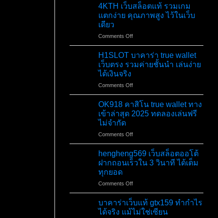
เว็บ
จุด
4KTH เว็บสล็อตแท้ รวมเกม
คา
เด่น
แตกง่าย คุณภาพสูง ไว้ในเว็บ
สิโน
อะไร?
เดียว
เกม
ถึง
on
Comments Off
คุณภาพ
เป็น
4KTH
จาก
เว็บ
เว็บ
บ่อน
สล็อต
H1SLOT บาคาร่า true wallet
สล็อต
คา
ยอด
เว็บตรง รวมค่ายชั้นนำ เล่นง่าย
แท้
สิโน
นิยม
ได้เงินจริง
รวม
สร้าง
on
Comments Off
เกม
กำไร
H1SLOT
แตก
จริง
บา
ง่าย
OK918 คาสิโน true wallet ทาง
คา
คุณภาพ
เข้าล่าสุด 2025 ทดลองเล่นฟรี
ร่า
สูง
ไม่จำกัด
true
ไว้
on
Comments Off
wallet
ใน
OK918
เว็บ
เว็บ
คา
ตรง
เดียว
hengheng569 เว็บสล็อตออโต้
สิโน
รวม
ฝากถอนเร็วใน 3 วินาที ได้เต็ม
true
ค่าย
ทุกยอด
wallet
ชั้น
on
Comments Off
ทาง
นำ
hengheng569
เข้า
เล่น
เว็บ
ล่าสุด
ง่าย
บาคาร่าเว็บแท้ gtx159 ทำกำไร
สล็อต
2025
ได้
ได้จริง แม้ไม่ใช่เซียน
ออ
ทดลอง
เงิน