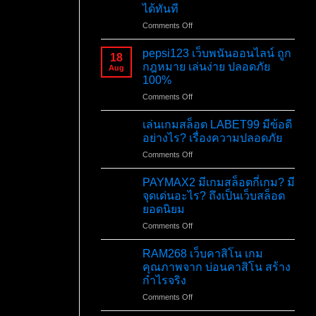
ตรง
ทำ
เล่น
ได้ทันที
แตก
กำไร
on
Comments Off
ง่าย
ได้
topgame191
โบนัส
จริง
รวม
จัด
pepsi123 เว็บพนันออนไลน์ ถูก
18
เกม
เต็ม
กฎหมาย เล่นง่าย ปลอดภัย
Aug
สล็อต
แจก
100%
สุด
หนัก
on
Comments Off
มันส์
ทุก
pepsi123
แจ็ค
วัน
เว็บ
พอต
เล่นเกมสล็อต LABET99 มีข้อดี
พนัน
แตก
อย่างไร? เรื่องความปลอดภัย
ออนไลน์
ง่าย
on
Comments Off
ถูก
ทำ
เล่น
กฎหมาย
กำไร
เกม
เล่น
PAYMAX2 มีเกมสล็อตกี่เกม? มี
ได้
สล็อต
ง่าย
ทันที
จุดเด่นอะไร? ถึงเป็นเว็บสล็อต
LABET99
ปลอดภัย
ยอดนิยม
มี
100%
on
Comments Off
ข้อดี
PAYMAX2
อย่างไร?
มี
เรื่อง
RAM268 เว็บคาสิโน เกม
เกม
ความ
คุณภาพจาก บ่อนคาสิโน สร้าง
สล็อต
ปลอดภัย
กำไรจริง
กี่
on
Comments Off
เกม?
RAM268
มี