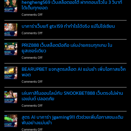
คา
hengheng569 เว็บสล็อตออโต้ ฝากถอนเร็วใน 3 วินาที
เว็บ
ใน
สิโน
ตรง
ได้เต็มทุกยอด
เว็บ
true
รวม
เดียว
on
Comments Off
wallet
ค่าย
hengheng569
ทาง
ชั้น
เว็บ
บาคาร่าเว็บแท้ gtx159 ทำกำไรได้จริง แม้ไม่ใช่เซียน
เข้า
นำ
สล็อต
ล่าสุด
เล่น
on
Comments Off
ออ
2025
ง่าย
บา
โต้
ทดลอง
ได้
คา
PRIZ888 เว็บสล็อตมือถือ เล่นง่ายครบทุกเกม ใน
ฝาก
เล่น
เงิน
ร่า
ถอน
ยูสเซอร์เดียว
ฟรี
จริง
เว็บ
เร็ว
ไม่
on
Comments Off
แท้
ใน
จำกัด
PRIZ888
gtx159
3
เว็บ
ทำ
BEARUPBET แจกสูตรสล็อต AI แม่นยำ เพิ่มโอกาสแจ็ค
วินาที
สล็อต
กำไร
พอต
ได้
มือ
ได้
เต็ม
on
Comments Off
ถือ
จริง
ทุก
BEARUPBET
เล่น
แม้
ยอด
แจก
เล่นคาสิโนออนไลน์กับ SNOOKBET888 เว็บตรงไม่ผ่าน
ง่าย
ไม่ใช่
สูตร
ครบ
เอเย่นต์ ปลอดภัย
เซียน
สล็อต
ทุก
on
Comments Off
AI
เกม
เล่น
แม่นยำ
ใน
คา
สูตร AI บาคาร่า jgaming911 ตัวช่วยเพิ่มโอกาสชนะเดิม
เพิ่ม
ยูสเซอร์
สิ
โอ
พันอย่างแม่นยำ
เดียว
โน
กา
on
Comments Off
ออนไลน์