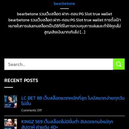
bearbetone
bearbetone รวมเว็บสล็อต ฝาก-ถอน PG Slot true wallet
bearbetone รวมเว็บสล็อต ฝาก-ถอน PG Slot true wallet การตั้งเป้า
หมายในการเล่นเกมสล็อตเป็นวิธีที่ดีในการควบคุมการเล่นและทำให้คุณไม่
สูญเสียเงินมากเกินไป [...]
RECENT POSTS
LC BET 88 เว็บสล็อตแตกหนักที่สุด โบนัสแตกง่ายทุกวัน
ไม่อั้น
on
Comments Off
LC
BET
KINGZ 569 เว็บสล็อตไม่มีขั้นต่ำ อัปเดตเกมใหม่ทุก
88
สัปดาห์ ค่ายดัง 40+