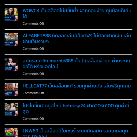
ส
สูตร
กับ
แจ็ค
AI
WOWC4 เว็บสล็อตไม่มีขั้นต่ำ ฝากถอนง่าย ทุนน้อยก็เล่น
SNOOKBET888
พอต
บา
เว็บ
ได้
คา
ตรง
on
Comments Off
ร่า
ไม่
WOWC4
jgaming911
ผ่าน
เว็บ
ALFABET888 ทดลองเล่นสล็อตฟรี ไม่ต้องฝากเงิน เล่น
ตัว
เอเย่นต์
สล็อต
ช่วย
ผ่านเว็บง่ายๆ
ปลอดภัย
ไม่มี
เพิ่ม
on
Comments Off
ขั้น
โอกาส
ALFABET888
ต่ำ
ชนะ
ทดลอง
สมัครสมาชิก marble888 เว็บปั่นสล็อตง่ายๆ ผ่านระบบ
ฝาก
เดิม
เล่น
ถอน
ออโต้ หรือแอดไลน์
พัน
สล็อต
ง่าย
อย่าง
on
Comments Off
ฟรี
ทุน
แม่นยำ
สมัคร
ไม่
น้อย
สมาชิก
HELLCAT77 เว็บสล็อตแท้ รวมทุกค่ายดัง เล่นฟรีทุกเกม
ต้อง
ก็
marble888
ฝาก
เล่น
on
Comments Off
เว็บ
เงิน
ได้
HELLCAT77
ปั่น
เล่น
เว็บ
โปรโมชั่นเปิดยูสใหม่ beteasy24 ฝาก20รับ100 คุ้มค่าที่
สล็อต
ผ่าน
สล็อต
ง่ายๆ
สุด
เว็บ
แท้
ผ่าน
ง่ายๆ
on
Comments Off
รวม
ระบบ
โปร
ทุก
ออ
โม
ค่าย
LNW69 เว็บสล็อตมีใบเซอร์ ระบบทันสมัย รวมเกมสนุก
โต้
ชั่น
ดัง
จาก PG Slot
หรือ