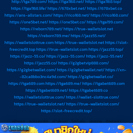
http://tga789.com/
https://tga1168.net/
https://tga1168.top/
คอมพิวเตอร์
https://tga1168.life/
https://678xbet.net/
https://678xbet.co
https://ans-allstars.com/
https://rico168.net/
https://rico168.com/
https://one5bet.net/
https://one5bet.co/
https://tga199.com/
https://reborn789.net/
https://true-walletslot.net
https://reborn789.me/
https://jazz55.net/
https://walletslottrue.com
https://true-walletslot.net
https://slot-
freecredit.top
https://true-walletslot.com
https://jazz55.top/
https://jazz-55.co/
https://jazz-55.com/
https://jazz-55.net/
https://jazz55.co/
https://g2gbetvip888.com/
https://g2gbetwallet.com/
https://g2gbetwallet.net/
https://xn-
-82ca8bbo3nc4a9d.com/
https://g2gbetwallet.co/
https://tga689.com
https://tga689.me/
https://tgabet689.com
https://tgabet689.net/
https://tgabet689.co
https://walletslottrue.com/
https://wallet-slottrue.com/
https://true-walletslot.net/
https://true-walletslot.com/
https://slot-freecredit.top/
หน้าแรก
สมัครสมาชิก
เข้าสู่ระบบ
โปรโมชั่น
บทความ
ติดต่อเรา
Copyright 2026 ©
TGA689z