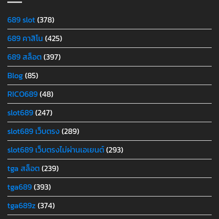
689 slot
(378)
689 คาสิโน
(425)
689 สล็อต
(397)
Blog
(85)
RICO689
(48)
slot689
(247)
slot689 เว็บตรง
(289)
slot689 เว็บตรงไม่ผ่านเอเยนต์
(293)
tga สล็อต
(239)
tga689
(393)
tga689z
(374)