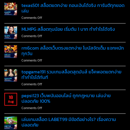
ถือ
ทดลอง
texas501 สล็อตแตกง่าย ถอนเงินได้จริง การันตีทุกยอด
รวม
และ
เล่น
เกม
เล่น
คอมพิวเตอร์
สล็อต
สล็อต
on
Comments Off
ฟรี
ทุก
texas501
ดี
ค่าย
สล็อต
MLMPG สล็อตทุนน้อย เริ่มต้น 1 บาท ทำกำไรได้จริง
จริง
ดัง
แตก
หรือ
โบนัส
on
Comments Off
ง่าย
ไม่?
แตก
MLMPG
ถอน
คุ้ม
ง่าย
สล็อต
rm6com สล็อตเว็บตรงแตกง่าย โบนัสจัดเต็ม แจกหนัก
เงิน
ค่าที่
ทุน
ได้
ทุกวัน
สุด
น้อย
จริง
ปี
on
Comments Off
เริ่ม
กา
2025
rm6com
ต้น
รัน
สล็อต
1
topgame191 รวมเกมสล็อตสุดมันส์ แจ็คพอตแตกง่าย
ตี
เว็บ
บาท
ทำกำไรได้ทันที
ทุก
ตรง
ทำ
ยอด
on
Comments Off
แตก
กำไร
เล่น
topgame191
ง่าย
ได้
รวม
pepsi123 เว็บพนันออนไลน์ ถูกกฎหมาย เล่นง่าย
โบนัส
จริง
18
เกม
จัด
ปลอดภัย 100%
Aug
สล็อต
เต็ม
on
Comments Off
สุด
แจก
pepsi123
มันส์
หนัก
เว็บ
เล่นเกมสล็อต LABET99 มีข้อดีอย่างไร? เรื่องความ
แจ็ค
ทุก
พนัน
พอต
ปลอดภัย
วัน
ออนไลน์
แตก