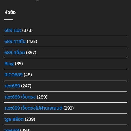
หัวข้อ
689 slot
(378)
689 คาสิโน
(425)
689 สล็อต
(397)
Blog
(85)
RICO689
(48)
slot689
(247)
slot689 เว็บตรง
(289)
slot689 เว็บตรงไม่ผ่านเอเยนต์
(293)
tga สล็อต
(239)
tga689
(393)