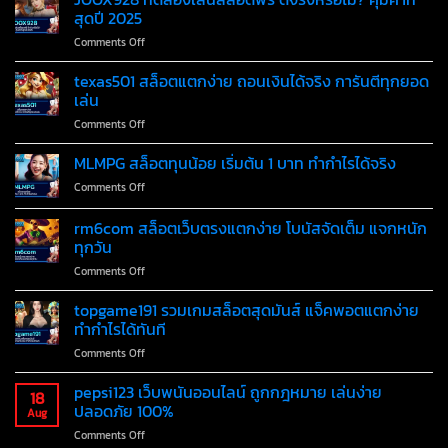
เว็บ
ง่าย
สุดปี 2025
ใหญ่
ตรง
บน
ได้
on
Comments Off
อันดับ
มือ
JOOX928
1
ถือ
ทดลอง
texas501 สล็อตแตกง่าย ถอนเงินได้จริง การันตีทุกยอด
รวม
และ
เล่น
เกม
เล่น
คอมพิวเตอร์
สล็อต
สล็อต
on
Comments Off
ฟรี
ทุก
texas501
ดี
ค่าย
สล็อต
MLMPG สล็อตทุนน้อย เริ่มต้น 1 บาท ทำกำไรได้จริง
จริง
ดัง
แตก
หรือ
โบนัส
on
Comments Off
ง่าย
ไม่?
แตก
MLMPG
ถอน
คุ้ม
ง่าย
สล็อต
rm6com สล็อตเว็บตรงแตกง่าย โบนัสจัดเต็ม แจกหนัก
เงิน
ค่าที่
ทุน
ได้
ทุกวัน
สุด
น้อย
จริง
ปี
on
Comments Off
เริ่ม
กา
2025
rm6com
ต้น
รัน
สล็อต
1
topgame191 รวมเกมสล็อตสุดมันส์ แจ็คพอตแตกง่าย
ตี
เว็บ
บาท
ทำกำไรได้ทันที
ทุก
ตรง
ทำ
ยอด
on
Comments Off
แตก
กำไร
เล่น
topgame191
ง่าย
ได้
รวม
pepsi123 เว็บพนันออนไลน์ ถูกกฎหมาย เล่นง่าย
โบนัส
จริง
18
เกม
จัด
ปลอดภัย 100%
Aug
สล็อต
เต็ม
on
Comments Off
สุด
แจก