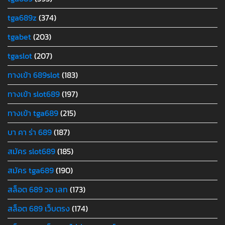
tga689z
(374)
tgabet
(203)
tgaslot
(207)
ทางเข้า 689slot
(183)
ทางเข้า slot689
(197)
ทางเข้า tga689
(215)
บา คา ร่า 689
(187)
สมัคร slot689
(185)
สมัคร tga689
(190)
สล็อต 689 วอ เลท
(173)
สล็อต 689 เว็บตรง
(174)