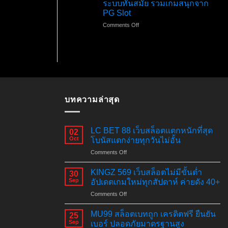
ไลน์
ระบบทันสมัย รวมเกมสนุกจาก
เปิด
ฟรี
PG Slot
ยูส
ทุก
on
Comments Off
ใหม่
เกม
LNW69
beteasy24
เว็บ
ฝาก20รับ100
สล็อต
คุ้ม
มี
ค่าที่
ใบ
สุด
เซอร์
ระบบ
ทัน
บทความล่าสุด
สมัย
รวม
เกม
สนุก
LC BET 88 เว็บสล็อตแตกหนักที่สุด
02
จาก
Oct
โบนัสแตกง่ายทุกวันไม่อั้น
PG
on
Comments Off
Slot
LC
BET
KINGZ 569 เว็บสล็อตไม่มีขั้นต่ำ
30
88
Sep
อัปเดตเกมใหม่ทุกสัปดาห์ ค่ายดัง 40+
เว็บ
on
Comments Off
สล็อต
KINGZ
แตก
569
หนัก
MU99 สล็อตเบทถูก เครดิตฟรี ยืนยัน
25
เว็บ
ที่สุด
Sep
เบอร์ ปลอดภัยมาตรฐานสูง