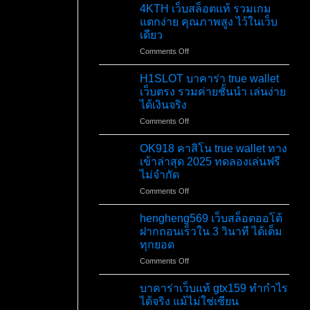
เว็บ
จุด
4KTH เว็บสล็อตแท้ รวมเกม
คา
เด่น
แตกง่าย คุณภาพสูง ไว้ในเว็บ
สิโน
อะไร?
เดียว
เกม
ถึง
on
Comments Off
คุณภาพ
เป็น
4KTH
จาก
เว็บ
เว็บ
บ่อน
สล็อต
H1SLOT บาคาร่า true wallet
สล็อต
คา
ยอด
เว็บตรง รวมค่ายชั้นนำ เล่นง่าย
แท้
สิโน
นิยม
ได้เงินจริง
รวม
สร้าง
on
Comments Off
เกม
กำไร
H1SLOT
แตก
จริง
บา
ง่าย
OK918 คาสิโน true wallet ทาง
คา
คุณภาพ
เข้าล่าสุด 2025 ทดลองเล่นฟรี
ร่า
สูง
ไม่จำกัด
true
ไว้
on
Comments Off
wallet
ใน
OK918
เว็บ
เว็บ
คา
ตรง
เดียว
hengheng569 เว็บสล็อตออโต้
สิโน
รวม
ฝากถอนเร็วใน 3 วินาที ได้เต็ม
true
ค่าย
ทุกยอด
wallet
ชั้น
on
Comments Off
ทาง
นำ
hengheng569
เข้า
เล่น
เว็บ
ล่าสุด
ง่าย
บาคาร่าเว็บแท้ gtx159 ทำกำไร
สล็อต
2025
ได้
ได้จริง แม้ไม่ใช่เซียน
ออ
ทดลอง
เงิน