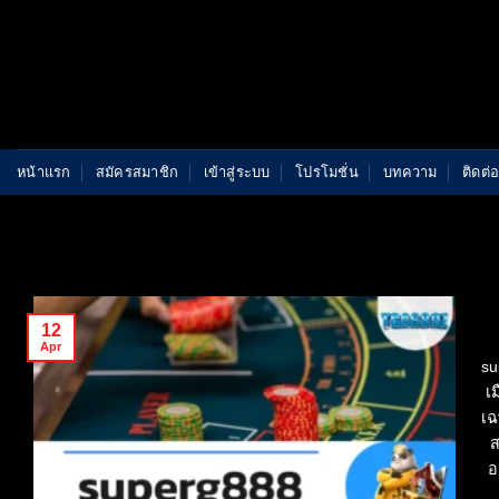
Skip
to
content
หน้าแรก
สมัครสมาชิก
เข้าสู่ระบบ
โปรโมชั่น
บทความ
ติดต่
12
Apr
su
เ
เฉ
ส
อ