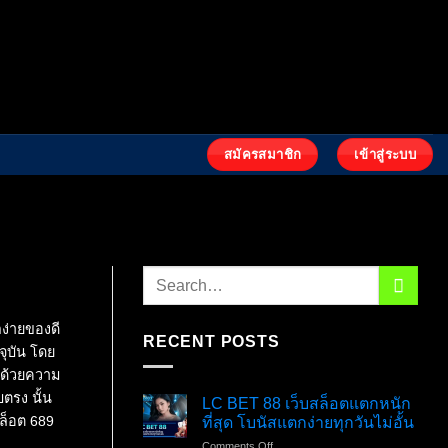
สมัครสมาชิก
เข้าสู่ระบบ
ง่ายของดี
RECENT POSTS
จุบัน โดย
 ด้วยความ
บตรง นั้น
LC BET 88 เว็บสล็อตแตกหนัก
สล็อต 689
ที่สุด โบนัสแตกง่ายทุกวันไม่อั้น
on
Comments Off