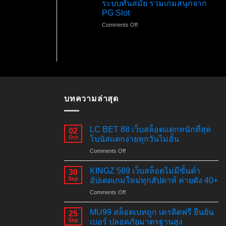
ไลน์
ระบบทันสมัย รวมเกมสนุกจาก
เปิด
ฟรี
PG Slot
ยูส
ทุก
on
Comments Off
ใหม่
เกม
LNW69
beteasy24
เว็บ
ฝาก20รับ100
สล็อต
คุ้ม
มี
ค่าที่
ใบ
สุด
เซอร์
ระบบ
ทัน
บทความล่าสุด
สมัย
รวม
เกม
สนุก
LC BET 88 เว็บสล็อตแตกหนักที่สุด
02
จาก
Oct
โบนัสแตกง่ายทุกวันไม่อั้น
PG
on
Comments Off
Slot
LC
BET
KINGZ 569 เว็บสล็อตไม่มีขั้นต่ำ
30
88
Sep
อัปเดตเกมใหม่ทุกสัปดาห์ ค่ายดัง 40+
เว็บ
on
Comments Off
สล็อต
KINGZ
แตก
569
หนัก
MU99 สล็อตเบทถูก เครดิตฟรี ยืนยัน
25
เว็บ
ที่สุด
Sep
เบอร์ ปลอดภัยมาตรฐานสูง