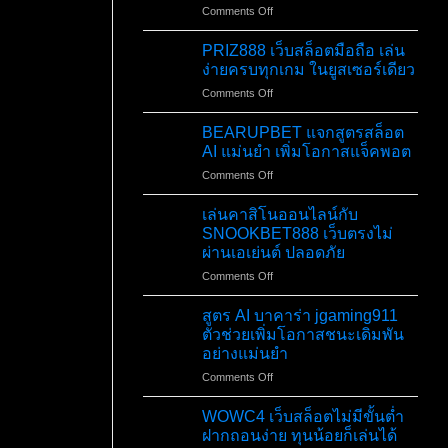
on
Comments Off
โต้
เล่น
จริง
บา
ฝาก
ฟรี
คา
ถอน
PRIZ888 เว็บสล็อตมือถือ เล่น
ไม่
ร่า
เร็ว
จำกัด
ง่ายครบทุกเกม ในยูสเซอร์เดียว
เว็บ
ใน
on
Comments Off
แท้
3
PRIZ888
gtx159
วินาที
เว็บ
ทำ
BEARUPBET แจกสูตรสล็อต
ได้
สล็อต
กำไร
AI แม่นยำ เพิ่มโอกาสแจ็คพอต
เต็ม
มือ
ได้
ทุก
on
Comments Off
ถือ
จริง
ยอด
BEARUPBET
เล่น
แม้
แจก
ง่าย
เล่นคาสิโนออนไลน์กับ
ไม่ใช่
สูตร
ครบ
SNOOKBET888 เว็บตรงไม่
เซียน
สล็อต
ทุก
ผ่านเอเย่นต์ ปลอดภัย
AI
เกม
on
Comments Off
แม่นยำ
ใน
เล่น
เพิ่ม
ยูสเซอร์
คา
โอ
สูตร AI บาคาร่า jgaming911
เดียว
สิ
กา
ตัวช่วยเพิ่มโอกาสชนะเดิมพัน
โน
ส
อย่างแม่นยำ
ออนไลน์
แจ็ค
on
Comments Off
กับ
พอต
สูตร
SNOOKBET888
AI
เว็บ
WOWC4 เว็บสล็อตไม่มีขั้นต่ำ
บา
ตรง
ฝากถอนง่าย ทุนน้อยก็เล่นได้
คา
ไม่