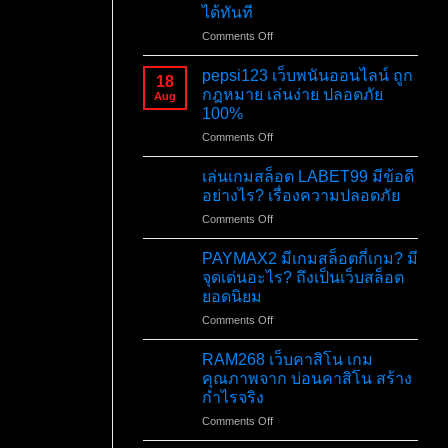
ตรง
ทำ
เล่น
ได้ทันที
แตก
กำไร
on
Comments Off
ง่าย
ได้
topgame191
โบนัส
จริง
รวม
จัด
pepsi123 เว็บพนันออนไลน์ ถูก
18
เกม
เต็ม
กฎหมาย เล่นง่าย ปลอดภัย
Aug
สล็อต
แจก
100%
สุด
หนัก
on
Comments Off
มันส์
ทุก
pepsi123
แจ็ค
วัน
เว็บ
พอต
เล่นเกมสล็อต LABET99 มีข้อดี
พนัน
แตก
อย่างไร? เรื่องความปลอดภัย
ออนไลน์
ง่าย
on
Comments Off
ถูก
ทำ
เล่น
กฎหมาย
กำไร
เกม
เล่น
PAYMAX2 มีเกมสล็อตกี่เกม? มี
ได้
สล็อต
ง่าย
ทันที
จุดเด่นอะไร? ถึงเป็นเว็บสล็อต
LABET99
ปลอดภัย
ยอดนิยม
มี
100%
on
Comments Off
ข้อดี
PAYMAX2
อย่างไร?
มี
เรื่อง
RAM268 เว็บคาสิโน เกม
เกม
ความ
คุณภาพจาก บ่อนคาสิโน สร้าง
สล็อต
ปลอดภัย
กำไรจริง
กี่
on
Comments Off
เกม?
RAM268
มี