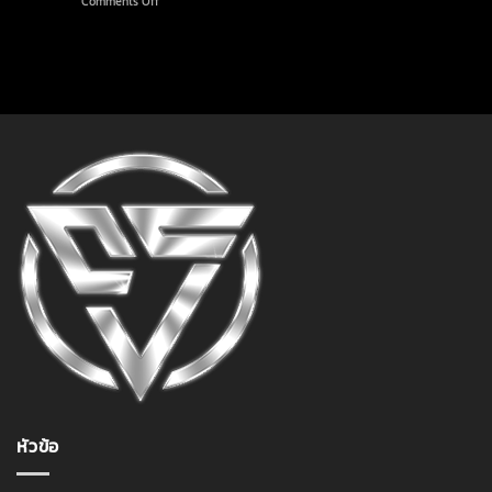
on
Comments Off
ยูส
ฟรี
ไลน์
LNW69
ใหม่
ทุก
เว็บ
beteasy24
เกม
สล็อต
ฝาก20รับ100
มี
คุ้ม
ใบ
ค่าที่
เซอร์
สุด
ระบบ
ทัน
สมัย
รวม
เกม
สนุก
จาก
PG
Slot
หัวข้อ