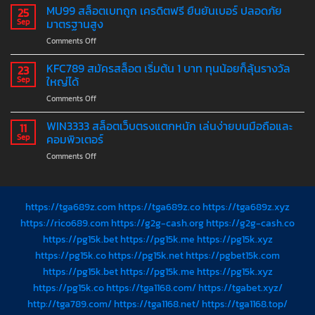
569
MU99 สล็อตเบทถูก เครดิตฟรี ยืนยันเบอร์ ปลอดภัย
หนัก
25
เว็บ
ที่สุด
มาตรฐานสูง
Sep
สล็อต
โบนัส
on
Comments Off
ไม่มี
แตก
MU99
ขั้น
ง่าย
สล็อต
KFC789 สมัครสล็อต เริ่มต้น 1 บาท ทุนน้อยก็ลุ้นรางวัล
ต่ำ
23
ทุก
เบท
อัปเดต
ใหญ่ได้
Sep
วัน
ถูก
เกม
ไม่
on
Comments Off
เครดิต
ใหม่
อั้น
KFC789
ฟรี
ทุก
สมัคร
WIN3333 สล็อตเว็บตรงแตกหนัก เล่นง่ายบนมือถือและ
ยืนยัน
11
สัปดาห์
สล็อต
เบอร์
คอมพิวเตอร์
Sep
ค่าย
เริ่ม
ปลอดภัย
ดัง
on
Comments Off
ต้น
มาตรฐาน
40+
WIN3333
1
สูง
สล็อต
บาท
เว็บ
ทุน
ตรง
https://tga689z.com
https://tga689z.co
https://tga689z.xyz
น้อย
แตก
ก็
https://rico689.com
https://g2g-cash.org
https://g2g-cash.co
หนัก
ลุ้น
https://pg15k.bet
https://pg15k.me
https://pg15k.xyz
เล่น
รางวัล
ง่าย
https://pg15k.co
https://pg15k.net
https://pgbet15k.com
ใหญ่
บน
ได้
https://pg15k.bet
https://pg15k.me
https://pg15k.xyz
มือ
https://pg15k.co
https://tga1168.com/
https://tgabet.xyz/
ถือ
และ
http://tga789.com/
https://tga1168.net/
https://tga1168.top/
คอมพิวเตอร์