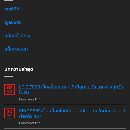
tga689
tga689z
สล็อตเว็บตรง
สล็อตวอเลท
บทความล่าสุด
LC BET 88 เว็บสล็อตแตกหนักที่สุด โบนัสแตกง่ายทุกวัน
02
ไม่อั้น
Oct
on
Comments Off
LC
BET
KINGZ 569 เว็บสล็อตไม่มีขั้นต่ำ อัปเดตเกมใหม่ทุกสัปดาห์
30
88
ค่ายดัง 40+
Sep
เว็บ
on
Comments Off
สล็อต
KINGZ
แตก