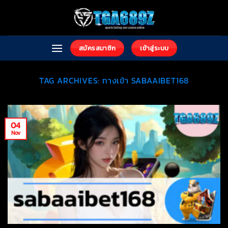
Skip
to
content
สมัครสมาชิก
เข้าสู่ระบบ
TAG ARCHIVES:
ทางเข้า SABAAIBET168
04
Nov