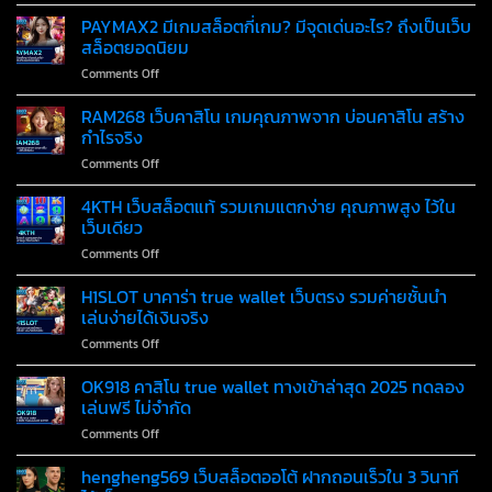
เล่น
กฎหมาย
ทำ
เกม
PAYMAX2 มีเกมสล็อตกี่เกม? มีจุดเด่นอะไร? ถึงเป็นเว็บ
เล่น
กำไร
สล็อต
ง่าย
สล็อตยอดนิยม
ได้
LABET99
ปลอดภัย
ทันที
on
Comments Off
มี
100%
PAYMAX2
ข้อดี
มี
RAM268 เว็บคาสิโน เกมคุณภาพจาก บ่อนคาสิโน สร้าง
อย่างไร?
เกม
เรื่อง
กำไรจริง
สล็อต
ความ
on
Comments Off
กี่
ปลอดภัย
RAM268
เกม?
เว็บ
4KTH เว็บสล็อตแท้ รวมเกมแตกง่าย คุณภาพสูง ไว้ใน
มี
คา
จุด
เว็บเดียว
สิโน
เด่น
on
Comments Off
เกม
อะไร?
4KTH
คุณภาพ
ถึง
เว็บ
H1SLOT บาคาร่า true wallet เว็บตรง รวมค่ายชั้นนำ
จาก
เป็น
สล็อต
บ่อน
เล่นง่ายได้เงินจริง
เว็บ
แท้
คา
สล็อต
on
Comments Off
รวม
สิโน
ยอด
H1SLOT
เกม
สร้าง
นิยม
บา
OK918 คาสิโน true wallet ทางเข้าล่าสุด 2025 ทดลอง
แตก
กำไร
คา
ง่าย
เล่นฟรี ไม่จำกัด
จริง
ร่า
คุณภาพ
on
Comments Off
true
สูง
OK918
wallet
ไว้
คา
hengheng569 เว็บสล็อตออโต้ ฝากถอนเร็วใน 3 วินาที
เว็บ
ใน
สิโน