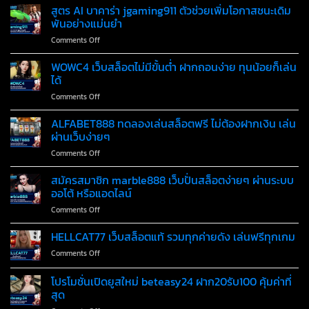
คา
สูตร AI บาคาร่า jgaming911 ตัวช่วยเพิ่มโอกาสชนะเดิม
เพิ่ม
ยูสเซอร์
สิ
โอ
พันอย่างแม่นยำ
เดียว
โน
กา
on
Comments Off
ออนไลน์
ส
สูตร
กับ
แจ็ค
AI
WOWC4 เว็บสล็อตไม่มีขั้นต่ำ ฝากถอนง่าย ทุนน้อยก็เล่น
SNOOKBET888
พอต
บา
เว็บ
ได้
คา
ตรง
on
Comments Off
ร่า
ไม่
WOWC4
jgaming911
ผ่าน
เว็บ
ALFABET888 ทดลองเล่นสล็อตฟรี ไม่ต้องฝากเงิน เล่น
ตัว
เอเย่นต์
สล็อต
ช่วย
ผ่านเว็บง่ายๆ
ปลอดภัย
ไม่มี
เพิ่ม
on
Comments Off
ขั้น
โอกาส
ALFABET888
ต่ำ
ชนะ
ทดลอง
สมัครสมาชิก marble888 เว็บปั่นสล็อตง่ายๆ ผ่านระบบ
ฝาก
เดิม
เล่น
ถอน
ออโต้ หรือแอดไลน์
พัน
สล็อต
ง่าย
อย่าง
on
Comments Off
ฟรี
ทุน
แม่นยำ
สมัคร
ไม่
น้อย
สมาชิก
HELLCAT77 เว็บสล็อตแท้ รวมทุกค่ายดัง เล่นฟรีทุกเกม
ต้อง
ก็
marble888
ฝาก
เล่น
on
Comments Off
เว็บ
เงิน
ได้
HELLCAT77
ปั่น
เล่น
เว็บ
โปรโมชั่นเปิดยูสใหม่ beteasy24 ฝาก20รับ100 คุ้มค่าที่
สล็อต
ผ่าน
สล็อต
ง่ายๆ
สุด
เว็บ
แท้
ผ่าน
ง่ายๆ