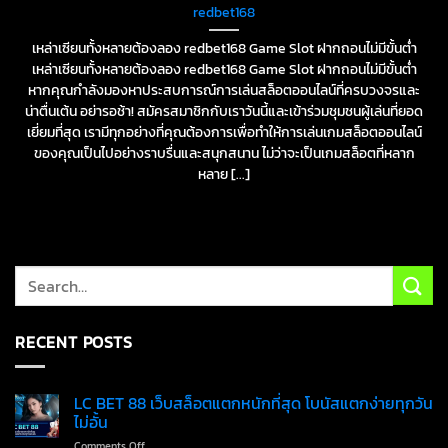
redbet168
เหล่าเซียนทั้งหลายต้องลอง redbet168 Game Slot ฝากถอนไม่มีขั้นต่ำ
เหล่าเซียนทั้งหลายต้องลอง redbet168 Game Slot ฝากถอนไม่มีขั้นต่ำ
หากคุณกำลังมองหาประสบการณ์การเล่นสล็อตออนไลน์ที่ครบวงจรและ
น่าตื่นเต้น อย่ารอช้า! สมัครสมาชิกกับเราวันนี้และเข้าร่วมชุมชนผู้เล่นที่ยอด
เยี่ยมที่สุด เรามีทุกอย่างที่คุณต้องการเพื่อทำให้การเล่นเกมสล็อตออนไลน์
ของคุณเป็นไปอย่างราบรื่นและสนุกสนาน ไม่ว่าจะเป็นเกมสล็อตที่หลาก
หลาย [...]
RECENT POSTS
LC BET 88 เว็บสล็อตแตกหนักที่สุด โบนัสแตกง่ายทุกวัน
ไม่อั้น
on
Comments Off