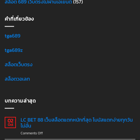
สล็อต 689 เว็บตรงไม่ผ่านเอเยนต์
(157)
คำที่เกี่ยวข้อง
tga689
tga689z
สล็อตเว็บตรง
สล็อตวอเลท
บทความล่าสุด
LC BET 88 เว็บสล็อตแตกหนักที่สุด โบนัสแตกง่ายทุกวัน
02
ไม่อั้น
Oct
on
Comments Off
LC