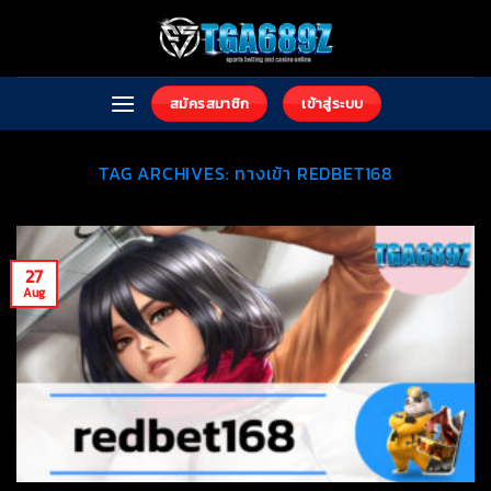
Skip
to
content
สมัครสมาชิก
เข้าสู่ระบบ
TAG ARCHIVES:
ทางเข้า REDBET168
27
Aug