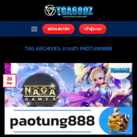
Skip
to
content
สมัครสมาชิก
เข้าสู่ระบบ
TAG ARCHIVES:
ทางเข้า PAOTUNG888
26
Mar