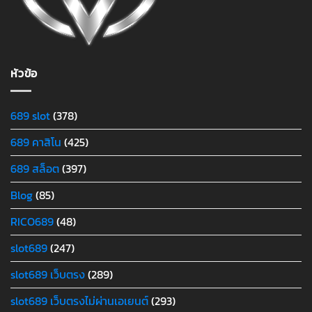
หัวข้อ
689 slot
(378)
689 คาสิโน
(425)
689 สล็อต
(397)
Blog
(85)
RICO689
(48)
slot689
(247)
slot689 เว็บตรง
(289)
slot689 เว็บตรงไม่ผ่านเอเยนต์
(293)