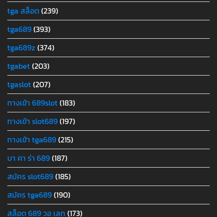
tga สล็อต
(239)
tga689
(393)
tga689z
(374)
tgabet
(203)
tgaslot
(207)
ทางเข้า 689slot
(183)
ทางเข้า slot689
(197)
ทางเข้า tga689
(215)
บา คา ร่า 689
(187)
สมัคร slot689
(185)
สมัคร tga689
(190)
สล็อต 689 วอ เลท
(173)