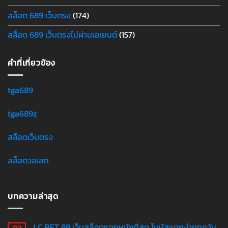
สล็อต 689 เว็บตรง
(174)
สล็อต 689 เว็บตรงไม่ผ่านเอเยนต์
(157)
คำที่เกี่ยวข้อง
tga689
tga689z
สล็อตเว็บตรง
สล็อตวอเลท
บทความล่าสุด
LC BET 88 เว็บสล็อตแตกหนักที่สุด โบนัสแตกง่ายทุกวัน