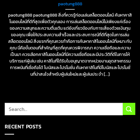
paotung888
paotung888 paotung888 สิ่งที่ควรรู้ก่อนเล่นสล็อตออนไลน์ ค้นหาคาสิ
โนออนไลน์ที่ดีที่สุดเพื่อตัวคุณเอง การเล่นสล็อตออนไลน์ไม่เพียงแค่เรื่อง
ของความสนุกและความตื่นเต้น แต่ยังเกี่ยวข้องกับการเสี่ยงด้วยเงินทุน
ของคุณ เพื่อให้ประสบความสำเร็จและประสบการณ์ที่ดีที่สุดในการเล่น
สล็อตออนไลน์ สิ่งแรกที่คุณควรทำคือการค้นหาคาสิโนออนไลน์ที่เหมาะกับ
คุณ นี่คือขั้นตอนที่สำคัญที่สุดที่คุณควรพิจารณา ความเชื่อถือและความ
เป็นมา ควรเลือกคาสิโนออนไลน์ที่มีความเชื่อถือและมีประวัติที่ดีในการให้
บริการแก่ผู้เล่น เช่น คาสิโนที่ได้รับใบอนุญาตจากหน่วยงานอุตสาหกรรม
การพนันที่เชื่อถือได้ โบนัสและโปรโมชั่น ค้นหาคาสิโนที่มีโบนัสและโปรโมชั่
นที่น่าสนใจสำหรับผู้เล่นใหม่และผู้เล่นประจำ [...]
RECENT POSTS