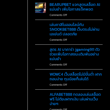
วินาที
เว็บ
BEARUPBET แจกสูตรสล็อต AI
ทำ
ได้
สล็อต
กำไร
แม่นยำ เพิ่มโอกาสแจ็คพอต
เต็ม
มือ
ได้
ทุก
on
Comments Off
ถือ
จริง
ยอด
BEARUPBET
เล่น
แม้
แจก
เล่นคาสิโนออนไลน์กับ
ง่าย
ไม่ใช่
สูตร
ครบ
SNOOKBET888 เว็บตรงไม่ผ่าน
เซียน
สล็อต
ทุก
เอเย่นต์ ปลอดภัย
AI
เกม
on
Comments Off
แม่นยำ
ใน
เล่น
เพิ่ม
ยูสเซอร์
คา
โอ
สูตร AI บาคาร่า jgaming911 ตัว
เดียว
สิ
กา
ช่วยเพิ่มโอกาสชนะเดิมพันอย่าง
โน
ส
แม่นยำ
ออนไลน์
แจ็ค
on
Comments Off
กับ
พอต
สูตร
SNOOKBET888
AI
เว็บ
WOWC4 เว็บสล็อตไม่มีขั้นต่ำ ฝาก
บา
ตรง
ถอนง่าย ทุนน้อยก็เล่นได้
คา
ไม่
on
Comments Off
ร่า
ผ่าน
WOWC4
jgaming911
เอเย่นต์
เว็บ
ALFABET888 ทดลองเล่นสล็อต
ตัว
ปลอดภัย
สล็อต
ช่วย
ฟรี ไม่ต้องฝากเงิน เล่นผ่านเว็บ
ไม่มี
เพิ่ม
ง่ายๆ
ขั้น
โอกาส
on
Comments Off
ต่ำ