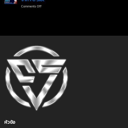
เปิด
เล่น
แอด
on
Comments Off
ยูส
ฟรี
ไลน์
LNW69
ใหม่
ทุก
เว็บ
beteasy24
เกม
สล็อต
ฝาก20รับ100
มี
คุ้ม
ใบ
ค่าที่
เซอร์
สุด
ระบบ
ทัน
สมัย
รวม
เกม
สนุก
จาก
PG
Slot
หัวข้อ