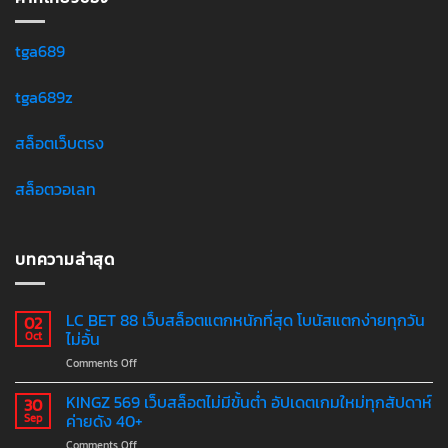
tga689
tga689z
สล็อตเว็บตรง
สล็อตวอเลท
บทความล่าสุด
LC BET 88 เว็บสล็อตแตกหนักที่สุด โบนัสแตกง่ายทุกวัน
02
ไม่อั้น
Oct
on
Comments Off
LC
BET
KINGZ 569 เว็บสล็อตไม่มีขั้นต่ำ อัปเดตเกมใหม่ทุกสัปดาห์
30
88
ค่ายดัง 40+
Sep
เว็บ
on
Comments Off
สล็อต