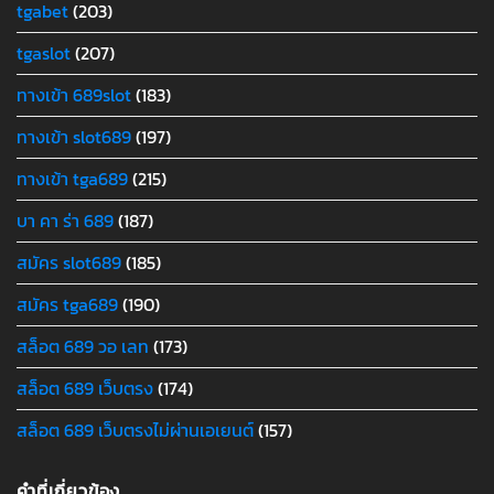
tgabet
(203)
tgaslot
(207)
ทางเข้า 689slot
(183)
ทางเข้า slot689
(197)
ทางเข้า tga689
(215)
บา คา ร่า 689
(187)
สมัคร slot689
(185)
สมัคร tga689
(190)
สล็อต 689 วอ เลท
(173)
สล็อต 689 เว็บตรง
(174)
สล็อต 689 เว็บตรงไม่ผ่านเอเยนต์
(157)
คำที่เกี่ยวข้อง