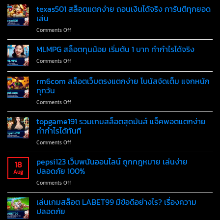
ถือ
ทดลอง
texas501 สล็อตแตกง่าย ถอนเงินได้จริง การันตีทุกยอด
รวม
และ
เล่น
เกม
เล่น
คอมพิวเตอร์
สล็อต
สล็อต
on
Comments Off
ฟรี
ทุก
texas501
ดี
ค่าย
สล็อต
MLMPG สล็อตทุนน้อย เริ่มต้น 1 บาท ทำกำไรได้จริง
จริง
ดัง
แตก
หรือ
โบนัส
on
Comments Off
ง่าย
ไม่?
แตก
MLMPG
ถอน
คุ้ม
ง่าย
สล็อต
rm6com สล็อตเว็บตรงแตกง่าย โบนัสจัดเต็ม แจกหนัก
เงิน
ค่าที่
ทุน
ได้
ทุกวัน
สุด
น้อย
จริง
ปี
on
Comments Off
เริ่ม
กา
2025
rm6com
ต้น
รัน
สล็อต
1
topgame191 รวมเกมสล็อตสุดมันส์ แจ็คพอตแตกง่าย
ตี
เว็บ
บาท
ทำกำไรได้ทันที
ทุก
ตรง
ทำ
ยอด
on
Comments Off
แตก
กำไร
เล่น
topgame191
ง่าย
ได้
รวม
pepsi123 เว็บพนันออนไลน์ ถูกกฎหมาย เล่นง่าย
โบนัส
จริง
18
เกม
จัด
ปลอดภัย 100%
Aug
สล็อต
เต็ม
on
Comments Off
สุด
แจก
pepsi123
มันส์
หนัก
เว็บ
เล่นเกมสล็อต LABET99 มีข้อดีอย่างไร? เรื่องความ
แจ็ค
ทุก
พนัน
พอต
ปลอดภัย
วัน
ออนไลน์
แตก