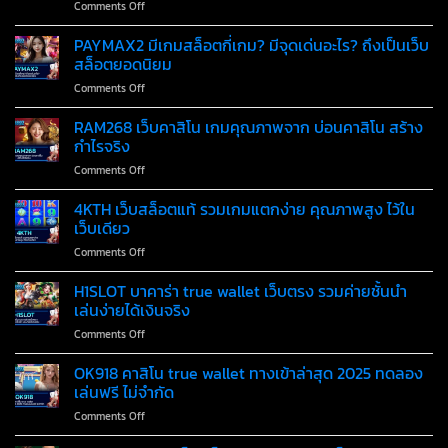
on
Comments Off
ถูก
ง่าย
เล่น
กฎหมาย
ทำ
เกม
PAYMAX2 มีเกมสล็อตกี่เกม? มีจุดเด่นอะไร? ถึงเป็นเว็บ
เล่น
กำไร
สล็อต
ง่าย
สล็อตยอดนิยม
ได้
LABET99
ปลอดภัย
ทันที
on
Comments Off
มี
100%
PAYMAX2
ข้อดี
มี
RAM268 เว็บคาสิโน เกมคุณภาพจาก บ่อนคาสิโน สร้าง
อย่างไร?
เกม
เรื่อง
กำไรจริง
สล็อต
ความ
on
Comments Off
กี่
ปลอดภัย
RAM268
เกม?
เว็บ
4KTH เว็บสล็อตแท้ รวมเกมแตกง่าย คุณภาพสูง ไว้ใน
มี
คา
จุด
เว็บเดียว
สิโน
เด่น
on
Comments Off
เกม
อะไร?
4KTH
คุณภาพ
ถึง
เว็บ
H1SLOT บาคาร่า true wallet เว็บตรง รวมค่ายชั้นนำ
จาก
เป็น
สล็อต
บ่อน
เล่นง่ายได้เงินจริง
เว็บ
แท้
คา
สล็อต
on
Comments Off
รวม
สิโน
ยอด
H1SLOT
เกม
สร้าง
นิยม
บา
OK918 คาสิโน true wallet ทางเข้าล่าสุด 2025 ทดลอง
แตก
กำไร
คา
ง่าย
เล่นฟรี ไม่จำกัด
จริง
ร่า
คุณภาพ
on
Comments Off
true
สูง
OK918
wallet
ไว้