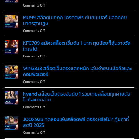
เว็บ
on
Comments Off
สล็อต
KINGZ
แตก
569
MU99 สล็อตเบทถูก เครดิตฟรี ยืนยันเบอร์ ปลอดภัย
หนัก
เว็บ
ที่สุด
มาตรฐานสูง
สล็อต
โบนัส
on
Comments Off
ไม่มี
แตก
MU99
ขั้น
ง่าย
สล็อต
KFC789 สมัครสล็อต เริ่มต้น 1 บาท ทุนน้อยก็ลุ้นรางวัล
ต่ำ
ทุก
เบท
อัปเดต
ใหญ่ได้
วัน
ถูก
เกม
ไม่
on
Comments Off
เครดิต
ใหม่
อั้น
KFC789
ฟรี
ทุก
สมัคร
WIN3333 สล็อตเว็บตรงแตกหนัก เล่นง่ายบนมือถือและ
ยืนยัน
สัปดาห์
สล็อต
เบอร์
คอมพิวเตอร์
ค่าย
เริ่ม
ปลอดภัย
ดัง
on
Comments Off
ต้น
มาตรฐาน
40+
WIN3333
1
สูง
สล็อต
hyend สล็อตเว็บตรงอันดับ 1 รวมเกมสล็อตทุกค่ายดัง
บาท
เว็บ
ทุน
โบนัสแตกง่าย
ตรง
น้อย
on
Comments Off
แตก
ก็
hyend
หนัก
ลุ้น
สล็อต
JOOX928 ทดลองเล่นสล็อตฟรี ดีจริงหรือไม่? คุ้มค่าที่
เล่น
รางวัล
เว็บ
ง่าย
สุดปี 2025
ใหญ่
ตรง
บน
ได้
on
Comments Off
อันดับ
มือ
JOOX928
1