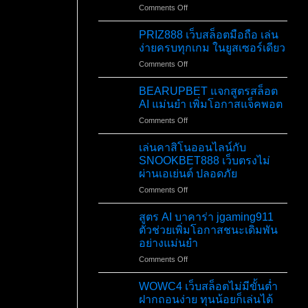
on
Comments Off
โต้
เล่น
จริง
บา
ฝาก
ฟรี
คา
ถอน
PRIZ888 เว็บสล็อตมือถือ เล่น
ไม่
ร่า
เร็ว
จำกัด
ง่ายครบทุกเกม ในยูสเซอร์เดียว
เว็บ
ใน
on
Comments Off
แท้
3
PRIZ888
gtx159
วินาที
เว็บ
ทำ
BEARUPBET แจกสูตรสล็อต
ได้
สล็อต
กำไร
AI แม่นยำ เพิ่มโอกาสแจ็คพอต
เต็ม
มือ
ได้
ทุก
on
Comments Off
ถือ
จริง
ยอด
BEARUPBET
เล่น
แม้
แจก
ง่าย
เล่นคาสิโนออนไลน์กับ
ไม่ใช่
สูตร
ครบ
SNOOKBET888 เว็บตรงไม่
เซียน
สล็อต
ทุก
ผ่านเอเย่นต์ ปลอดภัย
AI
เกม
on
Comments Off
แม่นยำ
ใน
เล่น
เพิ่ม
ยูสเซอร์
คา
โอ
สูตร AI บาคาร่า jgaming911
เดียว
สิ
กา
ตัวช่วยเพิ่มโอกาสชนะเดิมพัน
โน
ส
อย่างแม่นยำ
ออนไลน์
แจ็ค
on
Comments Off
กับ
พอต
สูตร
SNOOKBET888
AI
เว็บ
WOWC4 เว็บสล็อตไม่มีขั้นต่ำ
บา
ตรง
ฝากถอนง่าย ทุนน้อยก็เล่นได้
คา
ไม่