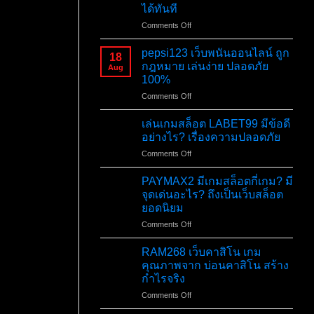
ตรง
ทำ
เล่น
ได้ทันที
แตก
กำไร
on
Comments Off
ง่าย
ได้
topgame191
โบนัส
จริง
รวม
จัด
pepsi123 เว็บพนันออนไลน์ ถูก
18
เกม
เต็ม
กฎหมาย เล่นง่าย ปลอดภัย
Aug
สล็อต
แจก
100%
สุด
หนัก
on
Comments Off
มันส์
ทุก
pepsi123
แจ็ค
วัน
เว็บ
พอต
เล่นเกมสล็อต LABET99 มีข้อดี
พนัน
แตก
อย่างไร? เรื่องความปลอดภัย
ออนไลน์
ง่าย
on
Comments Off
ถูก
ทำ
เล่น
กฎหมาย
กำไร
เกม
เล่น
PAYMAX2 มีเกมสล็อตกี่เกม? มี
ได้
สล็อต
ง่าย
ทันที
จุดเด่นอะไร? ถึงเป็นเว็บสล็อต
LABET99
ปลอดภัย
ยอดนิยม
มี
100%
on
Comments Off
ข้อดี
PAYMAX2
อย่างไร?
มี
เรื่อง
RAM268 เว็บคาสิโน เกม
เกม
ความ
คุณภาพจาก บ่อนคาสิโน สร้าง
สล็อต
ปลอดภัย
กำไรจริง
กี่
on
Comments Off
เกม?
RAM268
มี