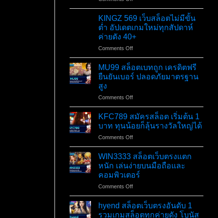
LC
BET
KINGZ 569 เว็บสล็อตไม่มีขั้น
88
ต่ำ อัปเดตเกมใหม่ทุกสัปดาห์
เว็บ
ค่ายดัง 40+
สล็อต
on
Comments Off
แตก
KINGZ
หนัก
569
ที่สุด
MU99 สล็อตเบทถูก เครดิตฟรี
เว็บ
โบนัส
ยืนยันเบอร์ ปลอดภัยมาตรฐาน
สล็อต
แตก
สูง
ไม่มี
ง่าย
on
Comments Off
ขั้น
ทุก
MU99
ต่ำ
วัน
สล็อต
อัปเดต
ไม่
KFC789 สมัครสล็อต เริ่มต้น 1
เบท
เกม
อั้น
บาท ทุนน้อยก็ลุ้นรางวัลใหญ่ได้
ถูก
ใหม่
on
Comments Off
เครดิต
ทุก
KFC789
ฟรี
สัปดาห์
สมัคร
ยืนยัน
WIN3333 สล็อตเว็บตรงแตก
ค่าย
สล็อต
เบอร์
ดัง
หนัก เล่นง่ายบนมือถือและ
เริ่ม
ปลอดภัย
40+
คอมพิวเตอร์
ต้น
มาตรฐาน
on
Comments Off
1
สูง
WIN3333
บาท
สล็อต
ทุน
hyend สล็อตเว็บตรงอันดับ 1
เว็บ
น้อย
รวมเกมสล็อตทุกค่ายดัง โบนัส