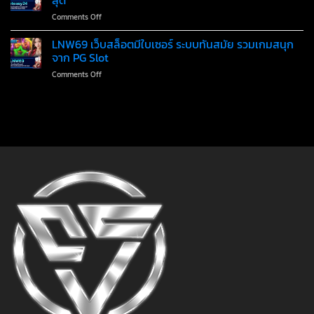
สุด
แท้
ผ่าน
ง่ายๆ
on
Comments Off
รวม
ระบบ
โปร
ทุก
ออ
โม
ค่าย
LNW69 เว็บสล็อตมีใบเซอร์ ระบบทันสมัย รวมเกมสนุก
โต้
ชั่น
ดัง
จาก PG Slot
หรือ
เปิด
เล่น
แอด
on
Comments Off
ยูส
ฟรี
ไลน์
LNW69
ใหม่
ทุก
เว็บ
beteasy24
เกม
สล็อต
ฝาก20รับ100
มี
คุ้ม
ใบ
ค่าที่
เซอร์
สุด
ระบบ
ทัน
สมัย
รวม
เกม
สนุก
จาก
PG
Slot