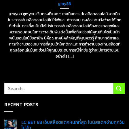
gmy88
gmy88 gmy88 เว็บตรงที่แจก 5 เทคนิคการเล่นสล็อตออนไลน์ จากมือ
โปร การเล่นสล็อตออนไลน์ไม่ใช่เพียงแค่การหมุนวงล้อและหวังว่าจะได้โชค
ดีเท่านั้น การที่จะเป็นมือโปรในการเล่นสล็อตออนไลน์ต้องการกลยุทธ์และ
ความรอบคอบในการวางเดิมพัน ดังนั้นเพื่อที่จะช่วยให้คุณเติบโตเป็นนัก
พนันออนไลน์มืออาชีพ นี่คือ 5 เทคนิคสำคัญที่คุณควรรู้ ศึกษากติกาและ
การทำงานของเกม การที่คุณเข้าใจกติกาและการทำงานของเกมสล็อตที่
คุณเลือกเล่นมันจะช่วยให้คุณมีประสบการณ์ที่ดีขึ้น รู้ว่าจะมีการจ่ายเงิน
อย่างไร [...]
RECENT POSTS
LC BET 88 เว็บสล็อตแตกหนักที่สุด โบนัสแตกง่ายทุกวัน
ไม่อั้น