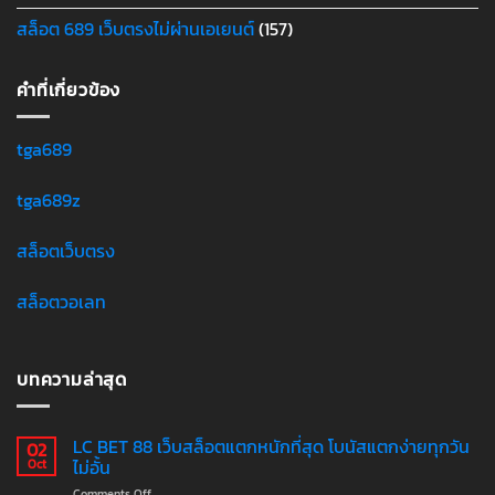
สล็อต 689 เว็บตรงไม่ผ่านเอเยนต์
(157)
คำที่เกี่ยวข้อง
tga689
tga689z
สล็อตเว็บตรง
สล็อตวอเลท
บทความล่าสุด
LC BET 88 เว็บสล็อตแตกหนักที่สุด โบนัสแตกง่ายทุกวัน
02
ไม่อั้น
Oct
on
Comments Off