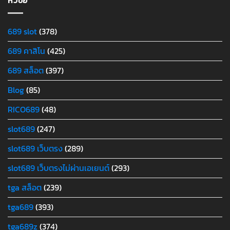
หัวข้อ
689 slot
(378)
689 คาสิโน
(425)
689 สล็อต
(397)
Blog
(85)
RICO689
(48)
slot689
(247)
slot689 เว็บตรง
(289)
slot689 เว็บตรงไม่ผ่านเอเยนต์
(293)
tga สล็อต
(239)
tga689
(393)
tga689z
(374)