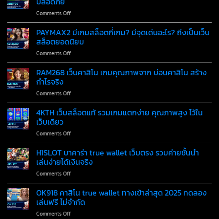
ปลอดภัย
วัน
ออนไลน์
แตก
on
Comments Off
ถูก
ง่าย
เล่น
กฎหมาย
ทำ
เกม
PAYMAX2 มีเกมสล็อตกี่เกม? มีจุดเด่นอะไร? ถึงเป็นเว็บ
เล่น
กำไร
สล็อต
ง่าย
สล็อตยอดนิยม
ได้
LABET99
ปลอดภัย
ทันที
on
Comments Off
มี
100%
PAYMAX2
ข้อดี
มี
RAM268 เว็บคาสิโน เกมคุณภาพจาก บ่อนคาสิโน สร้าง
อย่างไร?
เกม
เรื่อง
กำไรจริง
สล็อต
ความ
on
Comments Off
กี่
ปลอดภัย
RAM268
เกม?
เว็บ
4KTH เว็บสล็อตแท้ รวมเกมแตกง่าย คุณภาพสูง ไว้ใน
มี
คา
จุด
เว็บเดียว
สิโน
เด่น
on
Comments Off
เกม
อะไร?
4KTH
คุณภาพ
ถึง
เว็บ
H1SLOT บาคาร่า true wallet เว็บตรง รวมค่ายชั้นนำ
จาก
เป็น
สล็อต
บ่อน
เล่นง่ายได้เงินจริง
เว็บ
แท้
คา
สล็อต
on
Comments Off
รวม
สิโน
ยอด
H1SLOT
เกม
สร้าง
นิยม
บา
OK918 คาสิโน true wallet ทางเข้าล่าสุด 2025 ทดลอง
แตก
กำไร
คา
ง่าย
เล่นฟรี ไม่จำกัด
จริง
ร่า
คุณภาพ
on
Comments Off
true
สูง