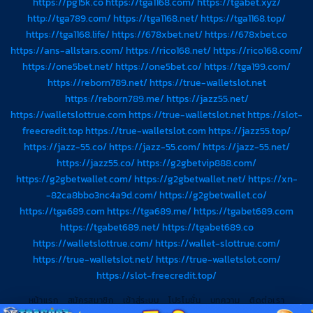
https://pg15k.co
https://tga1168.com/
https://tgabet.xyz/
ถือ
และ
http://tga789.com/
https://tga1168.net/
https://tga1168.top/
คอมพิวเตอร์
https://tga1168.life/
https://678xbet.net/
https://678xbet.co
https://ans-allstars.com/
https://rico168.net/
https://rico168.com/
https://one5bet.net/
https://one5bet.co/
https://tga199.com/
https://reborn789.net/
https://true-walletslot.net
https://reborn789.me/
https://jazz55.net/
https://walletslottrue.com
https://true-walletslot.net
https://slot-
freecredit.top
https://true-walletslot.com
https://jazz55.top/
https://jazz-55.co/
https://jazz-55.com/
https://jazz-55.net/
https://jazz55.co/
https://g2gbetvip888.com/
https://g2gbetwallet.com/
https://g2gbetwallet.net/
https://xn-
-82ca8bbo3nc4a9d.com/
https://g2gbetwallet.co/
https://tga689.com
https://tga689.me/
https://tgabet689.com
https://tgabet689.net/
https://tgabet689.co
https://walletslottrue.com/
https://wallet-slottrue.com/
https://true-walletslot.net/
https://true-walletslot.com/
https://slot-freecredit.top/
หน้าแรก
สมัครสมาชิก
เข้าสู่ระบบ
โปรโมชั่น
บทความ
ติดต่อเรา