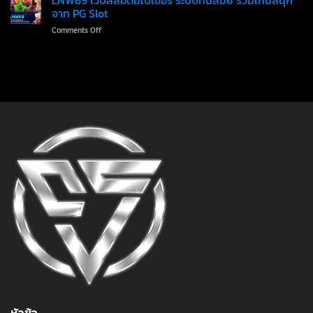
LNW69 เว็บสล็อตมีใบเซอร์ ระบบทันสมัย รวมเกมสนุก
โต้
ชั่น
ดัง
จาก PG Slot
หรือ
เปิด
เล่น
แอด
on
Comments Off
ยูส
ฟรี
ไลน์
LNW69
ใหม่
ทุก
เว็บ
beteasy24
เกม
สล็อต
ฝาก20รับ100
มี
คุ้ม
ใบ
ค่าที่
เซอร์
สุด
ระบบ
ทัน
สมัย
รวม
เกม
สนุก
จาก
PG
Slot