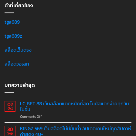
คำที่เกี่ยวข้อง
tga689
tga689z
สล็อตเว็บตรง
สล็อตวอเลท
บทความล่าสุด
LC BET 88 เว็บสล็อตแตกหนักที่สุด โบนัสแตกง่ายทุกวัน
02
ไม่อั้น
Oct
on
Comments Off
LC
BET
KINGZ 569 เว็บสล็อตไม่มีขั้นต่ำ อัปเดตเกมใหม่ทุกสัปดาห์
30
88
ค่ายดัง 40+
Sep