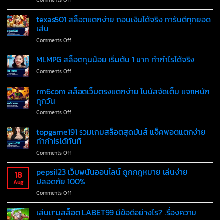
Comments Off
อันดับ
มือ
JOOX928
1
ถือ
ทดลอง
texas501 สล็อตแตกง่าย ถอนเงินได้จริง การันตีทุกยอด
รวม
และ
เล่น
เกม
เล่น
คอมพิวเตอร์
สล็อต
สล็อต
on
Comments Off
ฟรี
ทุก
texas501
ดี
ค่าย
สล็อต
MLMPG สล็อตทุนน้อย เริ่มต้น 1 บาท ทำกำไรได้จริง
จริง
ดัง
แตก
หรือ
โบนัส
on
Comments Off
ง่าย
ไม่?
แตก
MLMPG
ถอน
คุ้ม
ง่าย
สล็อต
rm6com สล็อตเว็บตรงแตกง่าย โบนัสจัดเต็ม แจกหนัก
เงิน
ค่าที่
ทุน
ได้
ทุกวัน
สุด
น้อย
จริง
ปี
on
Comments Off
เริ่ม
กา
2025
rm6com
ต้น
รัน
สล็อต
1
topgame191 รวมเกมสล็อตสุดมันส์ แจ็คพอตแตกง่าย
ตี
เว็บ
บาท
ทำกำไรได้ทันที
ทุก
ตรง
ทำ
ยอด
on
Comments Off
แตก
กำไร
เล่น
topgame191
ง่าย
ได้
รวม
pepsi123 เว็บพนันออนไลน์ ถูกกฎหมาย เล่นง่าย
โบนัส
จริง
18
เกม
จัด
ปลอดภัย 100%
Aug
สล็อต
เต็ม
on
Comments Off
สุด
แจก
pepsi123
มันส์
หนัก
เว็บ
เล่นเกมสล็อต LABET99 มีข้อดีอย่างไร? เรื่องความ
แจ็ค
ทุก
พนัน
พอต