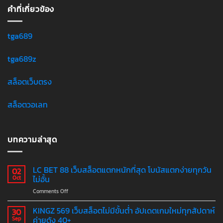
คำที่เกี่ยวข้อง
tga689
tga689z
สล็อตเว็บตรง
สล็อตวอเลท
บทความล่าสุด
LC BET 88 เว็บสล็อตแตกหนักที่สุด โบนัสแตกง่ายทุกวัน
02
ไม่อั้น
Oct
on
Comments Off
LC
BET
KINGZ 569 เว็บสล็อตไม่มีขั้นต่ำ อัปเดตเกมใหม่ทุกสัปดาห์
30
88
ค่ายดัง 40+
Sep