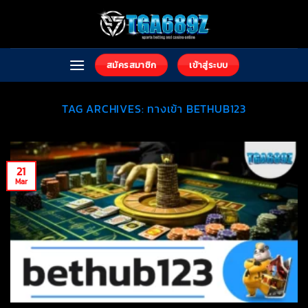
Skip
to
content
สมัครสมาชิก
เข้าสู่ระบบ
TAG ARCHIVES:
ทางเข้า BETHUB123
21
Mar