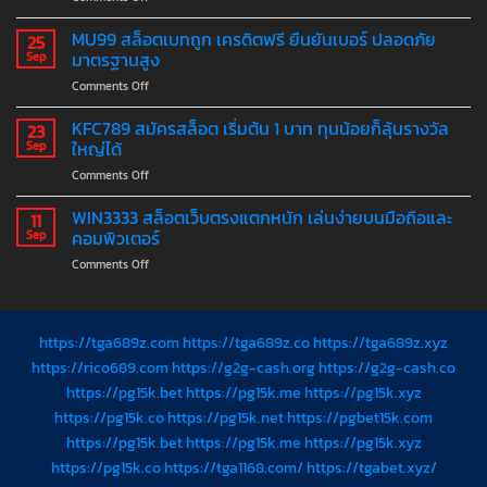
KINGZ
แตก
569
MU99 สล็อตเบทถูก เครดิตฟรี ยืนยันเบอร์ ปลอดภัย
หนัก
25
เว็บ
ที่สุด
มาตรฐานสูง
Sep
สล็อต
โบนัส
on
Comments Off
ไม่มี
แตก
MU99
ขั้น
ง่าย
สล็อต
KFC789 สมัครสล็อต เริ่มต้น 1 บาท ทุนน้อยก็ลุ้นรางวัล
ต่ำ
23
ทุก
เบท
อัปเดต
ใหญ่ได้
Sep
วัน
ถูก
เกม
ไม่
on
Comments Off
เครดิต
ใหม่
อั้น
KFC789
ฟรี
ทุก
สมัคร
WIN3333 สล็อตเว็บตรงแตกหนัก เล่นง่ายบนมือถือและ
ยืนยัน
11
สัปดาห์
สล็อต
เบอร์
คอมพิวเตอร์
Sep
ค่าย
เริ่ม
ปลอดภัย
ดัง
on
Comments Off
ต้น
มาตรฐาน
40+
WIN3333
1
สูง
สล็อต
บาท
เว็บ
ทุน
ตรง
https://tga689z.com
https://tga689z.co
https://tga689z.xyz
น้อย
แตก
ก็
https://rico689.com
https://g2g-cash.org
https://g2g-cash.co
หนัก
ลุ้น
https://pg15k.bet
https://pg15k.me
https://pg15k.xyz
เล่น
รางวัล
ง่าย
https://pg15k.co
https://pg15k.net
https://pgbet15k.com
ใหญ่
บน
ได้
https://pg15k.bet
https://pg15k.me
https://pg15k.xyz
มือ
https://pg15k.co
https://tga1168.com/
https://tgabet.xyz/
ถือ
และ