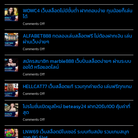
ส
สูตร
กับ
แจ็ค
AI
WOWC4 เว็บสล็อตไม่มีขั้นต่ำ ฝากถอนง่าย ทุนน้อยก็เล่น
SNOOKBET888
พอต
บา
เว็บ
ได้
คา
ตรง
on
Comments Off
ร่า
ไม่
WOWC4
jgaming911
ผ่าน
เว็บ
ALFABET888 ทดลองเล่นสล็อตฟรี ไม่ต้องฝากเงิน เล่น
ตัว
เอเย่นต์
สล็อต
ช่วย
ผ่านเว็บง่ายๆ
ปลอดภัย
ไม่มี
เพิ่ม
on
Comments Off
ขั้น
โอกาส
ALFABET888
ต่ำ
ชนะ
ทดลอง
สมัครสมาชิก marble888 เว็บปั่นสล็อตง่ายๆ ผ่านระบบ
ฝาก
เดิม
เล่น
ถอน
ออโต้ หรือแอดไลน์
พัน
สล็อต
ง่าย
อย่าง
on
Comments Off
ฟรี
ทุน
แม่นยำ
สมัคร
ไม่
น้อย
สมาชิก
HELLCAT77 เว็บสล็อตแท้ รวมทุกค่ายดัง เล่นฟรีทุกเกม
ต้อง
ก็
marble888
ฝาก
เล่น
on
Comments Off
เว็บ
เงิน
ได้
HELLCAT77
ปั่น
เล่น
เว็บ
โปรโมชั่นเปิดยูสใหม่ beteasy24 ฝาก20รับ100 คุ้มค่าที่
สล็อต
ผ่าน
สล็อต
ง่ายๆ
สุด
เว็บ
แท้
ผ่าน
ง่ายๆ
on
Comments Off
รวม
ระบบ
โปร
ทุก
ออ
โม
ค่าย
LNW69 เว็บสล็อตมีใบเซอร์ ระบบทันสมัย รวมเกมสนุก
โต้
ชั่น
ดัง
จาก PG Slot
หรือ