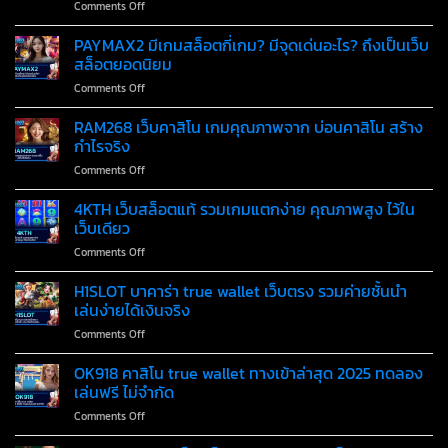
on
Comments Off
ถูก
ง่าย
เล่น
กฎหมาย
ทำ
เกม
PAYMAX2 มีเกมสล็อตกี่เกม? มีจุดเด่นอะไร? ถึงเป็นเว็บ
เล่น
กำไร
สล็อต
ง่าย
สล็อตยอดนิยม
ได้
LABET99
ปลอดภัย
ทันที
on
Comments Off
มี
100%
PAYMAX2
ข้อดี
มี
RAM268 เว็บคาสิโน เกมคุณภาพจาก บ่อนคาสิโน สร้าง
อย่างไร?
เกม
เรื่อง
กำไรจริง
สล็อต
ความ
on
Comments Off
กี่
ปลอดภัย
RAM268
เกม?
เว็บ
4KTH เว็บสล็อตแท้ รวมเกมแตกง่าย คุณภาพสูง ไว้ใน
มี
คา
จุด
เว็บเดียว
สิโน
เด่น
on
Comments Off
เกม
อะไร?
4KTH
คุณภาพ
ถึง
เว็บ
H1SLOT บาคาร่า true wallet เว็บตรง รวมค่ายชั้นนำ
จาก
เป็น
สล็อต
บ่อน
เล่นง่ายได้เงินจริง
เว็บ
แท้
คา
สล็อต
on
Comments Off
รวม
สิโน
ยอด
H1SLOT
เกม
สร้าง
นิยม
บา
OK918 คาสิโน true wallet ทางเข้าล่าสุด 2025 ทดลอง
แตก
กำไร
คา
ง่าย
เล่นฟรี ไม่จำกัด
จริง
ร่า
คุณภาพ
on
Comments Off
true
สูง
OK918
wallet
ไว้