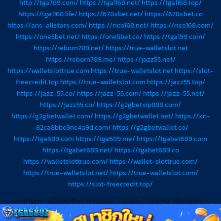
http://tga789.com/
https://tga1168.net/
https://tga1168.top/
คอมพิวเตอร์
https://tga1168.life/
https://678xbet.net/
https://678xbet.co
https://ans-allstars.com/
https://rico168.net/
https://rico168.com/
https://one5bet.net/
https://one5bet.co/
https://tga199.com/
https://reborn789.net/
https://true-walletslot.net
https://reborn789.me/
https://jazz55.net/
https://walletslottrue.com
https://true-walletslot.net
https://slot-
freecredit.top
https://true-walletslot.com
https://jazz55.top/
https://jazz-55.co/
https://jazz-55.com/
https://jazz-55.net/
https://jazz55.co/
https://g2gbetvip888.com/
https://g2gbetwallet.com/
https://g2gbetwallet.net/
https://xn-
-82ca8bbo3nc4a9d.com/
https://g2gbetwallet.co/
https://tga689.com
https://tga689.me/
https://tgabet689.com
https://tgabet689.net/
https://tgabet689.co
https://walletslottrue.com/
https://wallet-slottrue.com/
https://true-walletslot.net/
https://true-walletslot.com/
https://slot-freecredit.top/
หน้าแรก
สมัครสมาชิก
เข้าสู่ระบบ
โปรโมชั่น
บทความ
ติดต่อเรา
Copyright 2026 ©
TGA689z