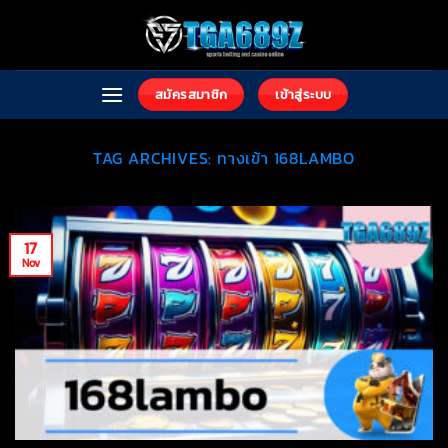
Skip
to
content
สมัครสมาชิก
เข้าสู่ระบบ
TAG ARCHIVES:
ทางเข้า 168LAMBO
17
Nov