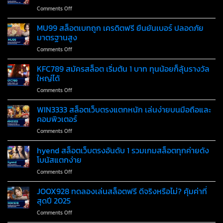
เว็บ
on
Comments Off
สล็อต
KINGZ
แตก
569
MU99 สล็อตเบทถูก เครดิตฟรี ยืนยันเบอร์ ปลอดภัย
หนัก
เว็บ
ที่สุด
มาตรฐานสูง
สล็อต
โบนัส
on
Comments Off
ไม่มี
แตก
MU99
ขั้น
ง่าย
สล็อต
KFC789 สมัครสล็อต เริ่มต้น 1 บาท ทุนน้อยก็ลุ้นรางวัล
ต่ำ
ทุก
เบท
อัปเดต
ใหญ่ได้
วัน
ถูก
เกม
ไม่
on
Comments Off
เครดิต
ใหม่
อั้น
KFC789
ฟรี
ทุก
สมัคร
WIN3333 สล็อตเว็บตรงแตกหนัก เล่นง่ายบนมือถือและ
ยืนยัน
สัปดาห์
สล็อต
เบอร์
คอมพิวเตอร์
ค่าย
เริ่ม
ปลอดภัย
ดัง
on
Comments Off
ต้น
มาตรฐาน
40+
WIN3333
1
สูง
สล็อต
hyend สล็อตเว็บตรงอันดับ 1 รวมเกมสล็อตทุกค่ายดัง
บาท
เว็บ
ทุน
โบนัสแตกง่าย
ตรง
น้อย
on
Comments Off
แตก
ก็
hyend
หนัก
ลุ้น
สล็อต
JOOX928 ทดลองเล่นสล็อตฟรี ดีจริงหรือไม่? คุ้มค่าที่
เล่น
รางวัล
เว็บ
ง่าย
สุดปี 2025
ใหญ่
ตรง
บน
ได้
on
Comments Off
อันดับ
มือ
JOOX928
1