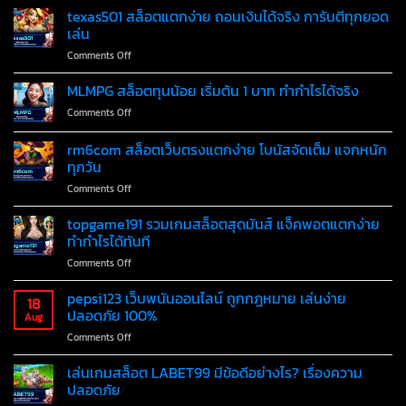
ถือ
ทดลอง
texas501 สล็อตแตกง่าย ถอนเงินได้จริง การันตีทุกยอด
รวม
และ
เล่น
เกม
เล่น
คอมพิวเตอร์
สล็อต
สล็อต
on
Comments Off
ฟรี
ทุก
texas501
ดี
ค่าย
สล็อต
MLMPG สล็อตทุนน้อย เริ่มต้น 1 บาท ทำกำไรได้จริง
จริง
ดัง
แตก
หรือ
โบนัส
on
Comments Off
ง่าย
ไม่?
แตก
MLMPG
ถอน
คุ้ม
ง่าย
สล็อต
rm6com สล็อตเว็บตรงแตกง่าย โบนัสจัดเต็ม แจกหนัก
เงิน
ค่าที่
ทุน
ได้
ทุกวัน
สุด
น้อย
จริง
ปี
on
Comments Off
เริ่ม
กา
2025
rm6com
ต้น
รัน
สล็อต
1
topgame191 รวมเกมสล็อตสุดมันส์ แจ็คพอตแตกง่าย
ตี
เว็บ
บาท
ทำกำไรได้ทันที
ทุก
ตรง
ทำ
ยอด
on
Comments Off
แตก
กำไร
เล่น
topgame191
ง่าย
ได้
รวม
pepsi123 เว็บพนันออนไลน์ ถูกกฎหมาย เล่นง่าย
โบนัส
จริง
18
เกม
จัด
ปลอดภัย 100%
Aug
สล็อต
เต็ม
on
Comments Off
สุด
แจก
pepsi123
มันส์
หนัก
เว็บ
เล่นเกมสล็อต LABET99 มีข้อดีอย่างไร? เรื่องความ
แจ็ค
ทุก
พนัน
พอต
ปลอดภัย
วัน
ออนไลน์
แตก