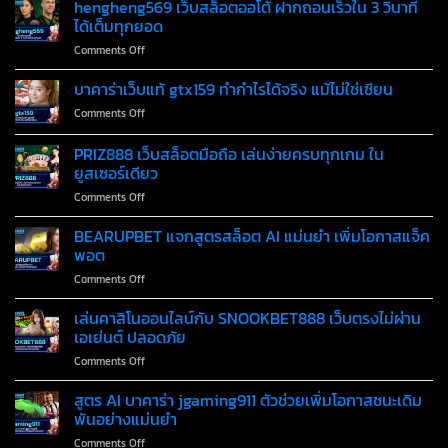
คา
hengheng569 เว็บสล็อตออโต้ ฝากถอนเร็วใน 3 วินาที
เว็บ
ใน
สิโน
ตรง
ได้เต็มทุกยอด
เว็บ
true
รวม
เดียว
on
Comments Off
wallet
ค่าย
hengheng569
ทาง
ชั้น
เว็บ
บาคาร่าเว็บแท้ gtx159 ทำกำไรได้จริง แม้ไม่ใช่เซียน
เข้า
นำ
สล็อต
ล่าสุด
เล่น
on
Comments Off
ออ
2025
ง่าย
บา
โต้
ทดลอง
ได้
คา
PRIZ888 เว็บสล็อตมือถือ เล่นง่ายครบทุกเกม ใน
ฝาก
เล่น
เงิน
ร่า
ถอน
ยูสเซอร์เดียว
ฟรี
จริง
เว็บ
เร็ว
ไม่
on
Comments Off
แท้
ใน
จำกัด
PRIZ888
gtx159
3
เว็บ
ทำ
BEARUPBET แจกสูตรสล็อต AI แม่นยำ เพิ่มโอกาสแจ็ค
วินาที
สล็อต
กำไร
พอต
ได้
มือ
ได้
เต็ม
on
Comments Off
ถือ
จริง
ทุก
BEARUPBET
เล่น
แม้
ยอด
แจก
เล่นคาสิโนออนไลน์กับ SNOOKBET888 เว็บตรงไม่ผ่าน
ง่าย
ไม่ใช่
สูตร
ครบ
เอเย่นต์ ปลอดภัย
เซียน
สล็อต
ทุก
on
Comments Off
AI
เกม
เล่น
แม่นยำ
ใน
คา
สูตร AI บาคาร่า jgaming911 ตัวช่วยเพิ่มโอกาสชนะเดิม
เพิ่ม
ยูสเซอร์
สิ
โอ
พันอย่างแม่นยำ
เดียว
โน
กา
on
Comments Off
ออนไลน์