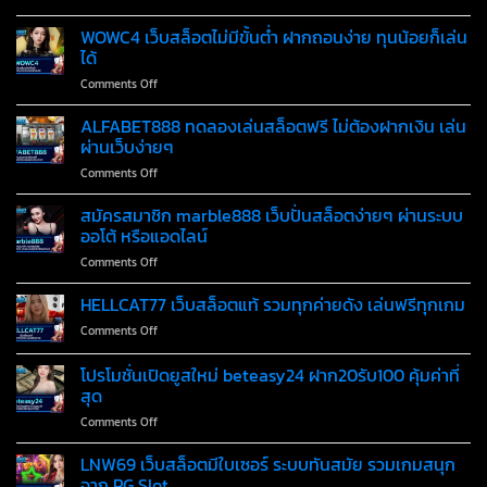
ส
สูตร
กับ
แจ็ค
AI
WOWC4 เว็บสล็อตไม่มีขั้นต่ำ ฝากถอนง่าย ทุนน้อยก็เล่น
SNOOKBET888
พอต
บา
เว็บ
ได้
คา
ตรง
on
Comments Off
ร่า
ไม่
WOWC4
jgaming911
ผ่าน
เว็บ
ALFABET888 ทดลองเล่นสล็อตฟรี ไม่ต้องฝากเงิน เล่น
ตัว
เอเย่นต์
สล็อต
ช่วย
ผ่านเว็บง่ายๆ
ปลอดภัย
ไม่มี
เพิ่ม
on
Comments Off
ขั้น
โอกาส
ALFABET888
ต่ำ
ชนะ
ทดลอง
สมัครสมาชิก marble888 เว็บปั่นสล็อตง่ายๆ ผ่านระบบ
ฝาก
เดิม
เล่น
ถอน
ออโต้ หรือแอดไลน์
พัน
สล็อต
ง่าย
อย่าง
on
Comments Off
ฟรี
ทุน
แม่นยำ
สมัคร
ไม่
น้อย
สมาชิก
HELLCAT77 เว็บสล็อตแท้ รวมทุกค่ายดัง เล่นฟรีทุกเกม
ต้อง
ก็
marble888
ฝาก
เล่น
on
Comments Off
เว็บ
เงิน
ได้
HELLCAT77
ปั่น
เล่น
เว็บ
โปรโมชั่นเปิดยูสใหม่ beteasy24 ฝาก20รับ100 คุ้มค่าที่
สล็อต
ผ่าน
สล็อต
ง่ายๆ
สุด
เว็บ
แท้
ผ่าน
ง่ายๆ
on
Comments Off
รวม
ระบบ
โปร
ทุก
ออ
โม
ค่าย
LNW69 เว็บสล็อตมีใบเซอร์ ระบบทันสมัย รวมเกมสนุก
โต้
ชั่น
ดัง
จาก PG Slot
หรือ