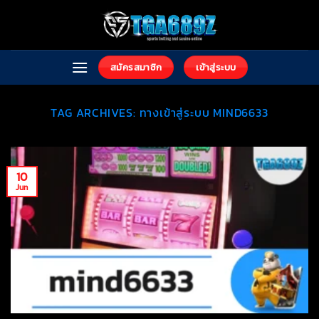
Skip
to
content
สมัครสมาชิก
เข้าสู่ระบบ
TAG ARCHIVES:
ทางเข้าสู่ระบบ MIND6633
10
Jun