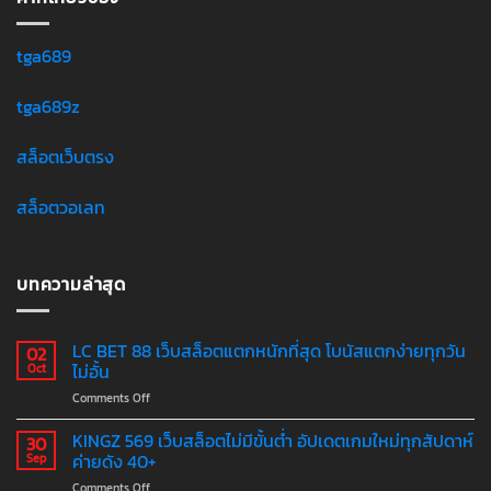
tga689
tga689z
สล็อตเว็บตรง
สล็อตวอเลท
บทความล่าสุด
LC BET 88 เว็บสล็อตแตกหนักที่สุด โบนัสแตกง่ายทุกวัน
02
ไม่อั้น
Oct
on
Comments Off
LC
BET
KINGZ 569 เว็บสล็อตไม่มีขั้นต่ำ อัปเดตเกมใหม่ทุกสัปดาห์
30
88
ค่ายดัง 40+
Sep
เว็บ
on
Comments Off
สล็อต