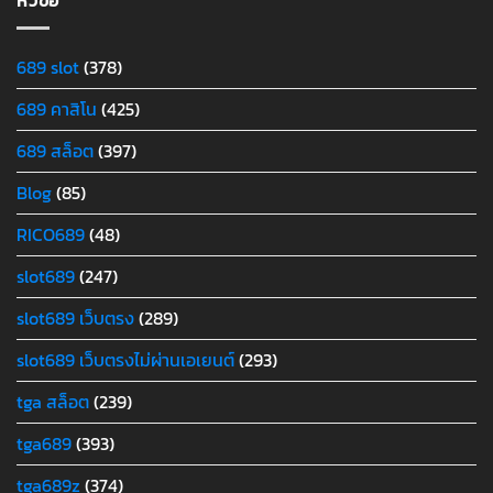
หัวข้อ
689 slot
(378)
689 คาสิโน
(425)
689 สล็อต
(397)
Blog
(85)
RICO689
(48)
slot689
(247)
slot689 เว็บตรง
(289)
slot689 เว็บตรงไม่ผ่านเอเยนต์
(293)
tga สล็อต
(239)
tga689
(393)
tga689z
(374)