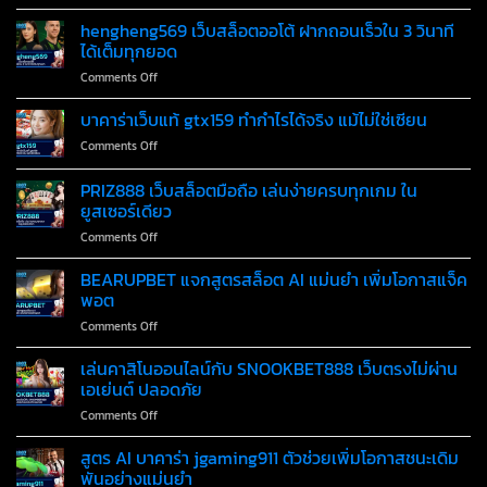
OK918
wallet
ไว้
คา
hengheng569 เว็บสล็อตออโต้ ฝากถอนเร็วใน 3 วินาที
เว็บ
ใน
สิโน
ตรง
ได้เต็มทุกยอด
เว็บ
true
รวม
เดียว
on
Comments Off
wallet
ค่าย
hengheng569
ทาง
ชั้น
เว็บ
บาคาร่าเว็บแท้ gtx159 ทำกำไรได้จริง แม้ไม่ใช่เซียน
เข้า
นำ
สล็อต
ล่าสุด
เล่น
on
Comments Off
ออ
2025
ง่าย
บา
โต้
ทดลอง
ได้
คา
PRIZ888 เว็บสล็อตมือถือ เล่นง่ายครบทุกเกม ใน
ฝาก
เล่น
เงิน
ร่า
ถอน
ยูสเซอร์เดียว
ฟรี
จริง
เว็บ
เร็ว
ไม่
on
Comments Off
แท้
ใน
จำกัด
PRIZ888
gtx159
3
เว็บ
ทำ
BEARUPBET แจกสูตรสล็อต AI แม่นยำ เพิ่มโอกาสแจ็ค
วินาที
สล็อต
กำไร
พอต
ได้
มือ
ได้
เต็ม
on
Comments Off
ถือ
จริง
ทุก
BEARUPBET
เล่น
แม้
ยอด
แจก
เล่นคาสิโนออนไลน์กับ SNOOKBET888 เว็บตรงไม่ผ่าน
ง่าย
ไม่ใช่
สูตร
ครบ
เอเย่นต์ ปลอดภัย
เซียน
สล็อต
ทุก
on
Comments Off
AI
เกม
เล่น
แม่นยำ
ใน
คา
สูตร AI บาคาร่า jgaming911 ตัวช่วยเพิ่มโอกาสชนะเดิม
เพิ่ม
ยูสเซอร์
สิ
โอ
พันอย่างแม่นยำ
เดียว