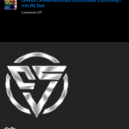
LNW69 เว็บสล็อตมีใบเซอร์ ระบบทันสมัย รวมเกมสนุก
โต้
ชั่น
ดัง
จาก PG Slot
หรือ
เปิด
เล่น
แอด
on
Comments Off
ยูส
ฟรี
ไลน์
LNW69
ใหม่
ทุก
เว็บ
beteasy24
เกม
สล็อต
ฝาก20รับ100
มี
คุ้ม
ใบ
ค่าที่
เซอร์
สุด
ระบบ
ทัน
สมัย
รวม
เกม
สนุก
จาก
PG
Slot