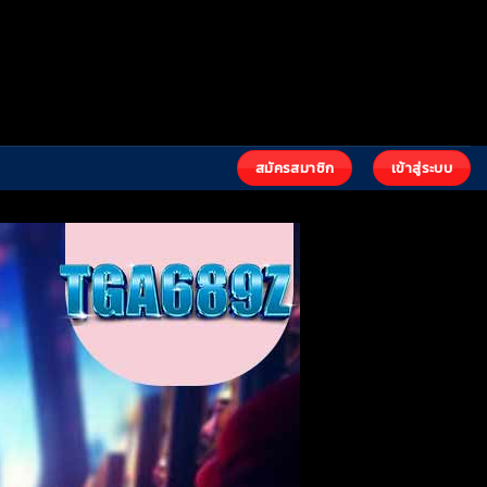
สมัครสมาชิก
เข้าสู่ระบบ