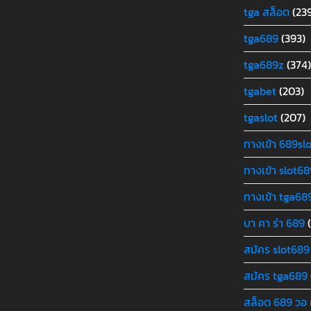
tga สล็อต
(23
tga689
(393)
tga689z
(374)
tgabet
(203)
tgaslot
(207)
ทางเข้า 689sl
ทางเข้า slot6
ทางเข้า tga68
บา คา ร่า 689
(
สมัคร slot689
สมัคร tga689
สล็อต 689 วอ