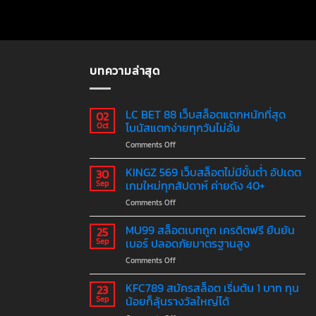
บทความล่าสุด
LC BET 88 เว็บสล็อตแตกหนักที่สุด
02
โบนัสแตกง่ายทุกวันไม่อั้น
Oct
on
Comments Off
LC
BET
KINGZ 569 เว็บสล็อตไม่มีขั้นต่ำ อัปเดต
30
88
เกมใหม่ทุกสัปดาห์ ค่ายดัง 40+
Sep
เว็บ
on
Comments Off
สล็อต
KINGZ
แตก
569
MU99 สล็อตเบทถูก เครดิตฟรี ยืนยัน
หนัก
25
เว็บ
ที่สุด
เบอร์ ปลอดภัยมาตรฐานสูง
Sep
สล็อต
โบนัส
on
Comments Off
ไม่มี
แตก
MU99
ขั้น
ง่าย
สล็อต
KFC789 สมัครสล็อต เริ่มต้น 1 บาท ทุน
ต่ำ
23
ทุก
เบท
อัปเดต
น้อยก็ลุ้นรางวัลใหญ่ได้
Sep
วัน
ถูก
เกม
ไม่