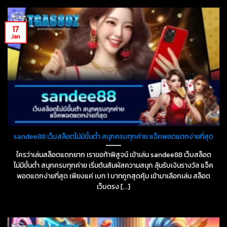
17
Jan
sandee88 เว็บสล็อตไม่มีขั้นต่ำ สนุกครบทุกค่าย แจ็คพอตแตกง่ายที่สุด
ใครว่าเล่นสล็อตแตกยาก เราขอท้าพิสูจน์ เข้าเล่น sandee88 เว็บสล็อต
ไม่มีขั้นต่ำ สนุกครบทุกค่าย เริ่มต้นสัมผัสความสนุก ลุ้นรับเงินรางวัล แจ็ค
พอตแตกง่ายที่สุด เพียงแค่ เบท 1 บาทถูกสุดคุ้ม เข้ามาเลือกเล่น สล็อต
เว็บตรง [...]