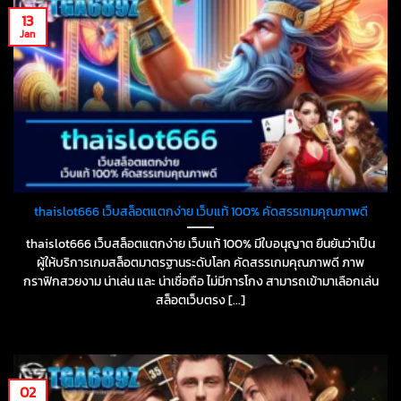
13
Jan
thaislot666 เว็บสล็อตแตกง่าย เว็บแท้ 100% คัดสรรเกมคุณภาพดี
thaislot666 เว็บสล็อตแตกง่าย เว็บแท้ 100% มีใบอนุญาต ยืนยันว่าเป็น
ผู้ให้บริการเกมสล็อตมาตรฐานระดับโลก คัดสรรเกมคุณภาพดี ภาพ
กราฟิกสวยงาม น่าเล่น และ น่าเชื่อถือ ไม่มีการโกง สามารถเข้ามาเลือกเล่น
สล็อตเว็บตรง [...]
02