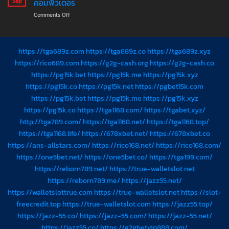
คอมพิวเตอร์
Sep
ค่าย
เริ่ม
ปลอดภัย
ดัง
on
Comments Off
ต้น
มาตรฐาน
40+
WIN3333
1
สูง
สล็อต
บาท
เว็บ
ทุน
ตรง
https://tga689z.com
https://tga689z.co
https://tga689z.xyz
น้อย
แตก
ก็
https://rico689.com
https://g2g-cash.org
https://g2g-cash.co
หนัก
ลุ้น
https://pg15k.bet
https://pg15k.me
https://pg15k.xyz
เล่น
รางวัล
ง่าย
https://pg15k.co
https://pg15k.net
https://pgbet15k.com
ใหญ่
บน
ได้
https://pg15k.bet
https://pg15k.me
https://pg15k.xyz
มือ
https://pg15k.co
https://tga1168.com/
https://tgabet.xyz/
ถือ
และ
http://tga789.com/
https://tga1168.net/
https://tga1168.top/
คอมพิวเตอร์
https://tga1168.life/
https://678xbet.net/
https://678xbet.co
https://ans-allstars.com/
https://rico168.net/
https://rico168.com/
https://one5bet.net/
https://one5bet.co/
https://tga199.com/
https://reborn789.net/
https://true-walletslot.net
https://reborn789.me/
https://jazz55.net/
https://walletslottrue.com
https://true-walletslot.net
https://slot-
freecredit.top
https://true-walletslot.com
https://jazz55.top/
https://jazz-55.co/
https://jazz-55.com/
https://jazz-55.net/
https://jazz55.co/
https://g2gbetvip888.com/