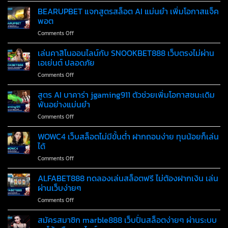
3
เว็บ
ทำ
BEARUPBET แจกสูตรสล็อต AI แม่นยำ เพิ่มโอกาสแจ็ค
วินาที
สล็อต
กำไร
พอต
ได้
มือ
ได้
เต็ม
on
Comments Off
ถือ
จริง
ทุก
BEARUPBET
เล่น
แม้
ยอด
แจก
เล่นคาสิโนออนไลน์กับ SNOOKBET888 เว็บตรงไม่ผ่าน
ง่าย
ไม่ใช่
สูตร
ครบ
เอเย่นต์ ปลอดภัย
เซียน
สล็อต
ทุก
on
Comments Off
AI
เกม
เล่น
แม่นยำ
ใน
คา
สูตร AI บาคาร่า jgaming911 ตัวช่วยเพิ่มโอกาสชนะเดิม
เพิ่ม
ยูสเซอร์
สิ
โอ
พันอย่างแม่นยำ
เดียว
โน
กา
on
Comments Off
ออนไลน์
ส
สูตร
กับ
แจ็ค
AI
WOWC4 เว็บสล็อตไม่มีขั้นต่ำ ฝากถอนง่าย ทุนน้อยก็เล่น
SNOOKBET888
พอต
บา
เว็บ
ได้
คา
ตรง
on
Comments Off
ร่า
ไม่
WOWC4
jgaming911
ผ่าน
เว็บ
ALFABET888 ทดลองเล่นสล็อตฟรี ไม่ต้องฝากเงิน เล่น
ตัว
เอเย่นต์
สล็อต
ช่วย
ผ่านเว็บง่ายๆ
ปลอดภัย
ไม่มี
เพิ่ม
on
Comments Off
ขั้น
โอกาส
ALFABET888
ต่ำ
ชนะ
ทดลอง
สมัครสมาชิก marble888 เว็บปั่นสล็อตง่ายๆ ผ่านระบบ
ฝาก
เดิม
เล่น
ถอน