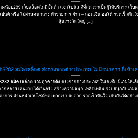
คน้อย289 เว็บสล็อตไม่มีขั้นต่ำ แจกโบนัส ดีที่สุด เราเป็นผู้ให้บริการ เว็บ
เย่นต์ หรือ ไม่ผ่านคนกลาง ทำรายการ ฝาก – ถอนเงิน ออโต้ รวดเร็วทันใจ
ลุ้นรางวัลใหญ่ [...]
th8282 สมัครสล็อต ส่งตรงจากต่างประเทศ ไม่มีธนาคาร ก็เข้าเล่
8282 สมัครสล็อต รวมทุกค่ายดัง ตรงจากต่างประเทศ ในเอเชีย มีเกมให้เลื
ากหลาย เล่นง่าย ได้เงินจริง สร้างความสนุก เพลิดเพลิน ร่วมสนุกกับเกมสล
้องการ ผ่านหน้าเว็บไซต์ของพวกเรา สะดวก รวดเร็วทันใจ เล่นกันได้อย่างมั่