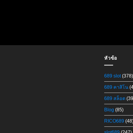
หัวข้อ
689 slot
(378)
689 คาสิโน
(
689 สล็อต
(39
Blog
(85)
RICO689
(48
slot689
(247)