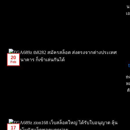
นา
เอ
20
Feb
th
หล
ต
17