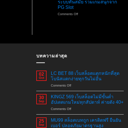
ไลน์
ระบบทันสมัย รวมเกมสนุกจาก
เปิด
ฟรี
PG Slot
ยูส
ทุก
on
Comments Off
ใหม่
เกม
LNW69
beteasy24
เว็บ
ฝาก20รับ100
สล็อต
คุ้ม
มี
ค่าที่
ใบ
สุด
เซอร์
ระบบ
ทัน
บทความล่าสุด
สมัย
รวม
เกม
สนุก
LC BET 88 เว็บสล็อตแตกหนักที่สุด
02
จาก
Oct
โบนัสแตกง่ายทุกวันไม่อั้น
PG
on
Comments Off
Slot
LC
BET
KINGZ 569 เว็บสล็อตไม่มีขั้นต่ำ
30
88
Sep
อัปเดตเกมใหม่ทุกสัปดาห์ ค่ายดัง 40+
เว็บ
on
Comments Off
สล็อต
KINGZ
แตก
569
หนัก
MU99 สล็อตเบทถูก เครดิตฟรี ยืนยัน
25
เว็บ
ที่สุด
Sep
เบอร์ ปลอดภัยมาตรฐานสูง