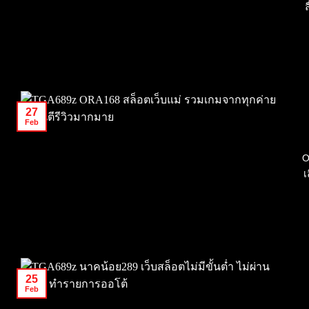
ล
27
Feb
O
เ
25
Feb