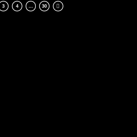
3
4
…
30