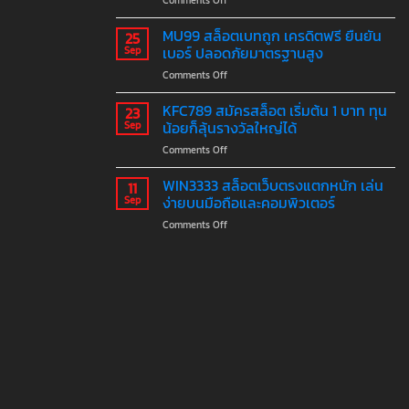
สล็อต
KINGZ
แตก
569
MU99 สล็อตเบทถูก เครดิตฟรี ยืนยัน
หนัก
25
เว็บ
ที่สุด
เบอร์ ปลอดภัยมาตรฐานสูง
Sep
สล็อต
โบนัส
on
Comments Off
ไม่มี
แตก
MU99
ขั้น
ง่าย
สล็อต
KFC789 สมัครสล็อต เริ่มต้น 1 บาท ทุน
ต่ำ
23
ทุก
เบท
อัปเดต
น้อยก็ลุ้นรางวัลใหญ่ได้
Sep
วัน
ถูก
เกม
ไม่
on
Comments Off
เครดิต
ใหม่
อั้น
KFC789
ฟรี
ทุก
สมัคร
WIN3333 สล็อตเว็บตรงแตกหนัก เล่น
ยืนยัน
11
สัปดาห์
สล็อต
เบอร์
ง่ายบนมือถือและคอมพิวเตอร์
Sep
ค่าย
เริ่ม
ปลอดภัย
ดัง
on
Comments Off
ต้น
มาตรฐาน
40+
WIN3333
1
สูง
สล็อต
บาท
เว็บ
ทุน
ตรง
น้อย
แตก
ก็
หนัก
ลุ้น
เล่น
รางวัล
ง่าย
ใหญ่
บน
ได้
มือ
ถือ