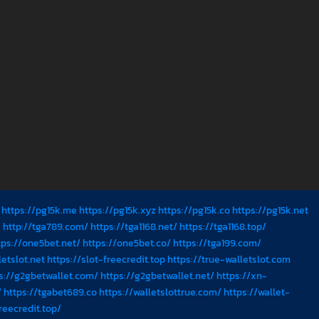
และ
คอมพิวเตอร์
https://pg15k.me
https://pg15k.xyz
https://pg15k.co
https://pg15k.net
/
http://tga789.com/
https://tga1168.net/
https://tga1168.top/
tps://one5bet.net/
https://one5bet.co/
https://tga199.com/
letslot.net
https://slot-freecredit.top
https://true-walletslot.com
s://g2gbetwallet.com/
https://g2gbetwallet.net/
https://xn-
/
https://tgabet689.co
https://walletslottrue.com/
https://wallet-
reecredit.top/