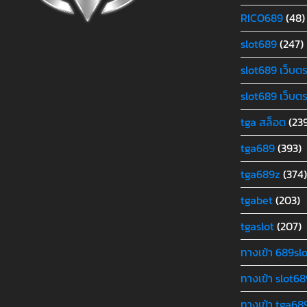
RICO689
(48)
slot689
(247)
slot689 เว็บต
slot689 เว็บตร
tga สล็อต
(23
tga689
(393)
tga689z
(374)
tgabet
(203)
tgaslot
(207)
ทางเข้า 689sl
ทางเข้า slot6
ทางเข้า tga68