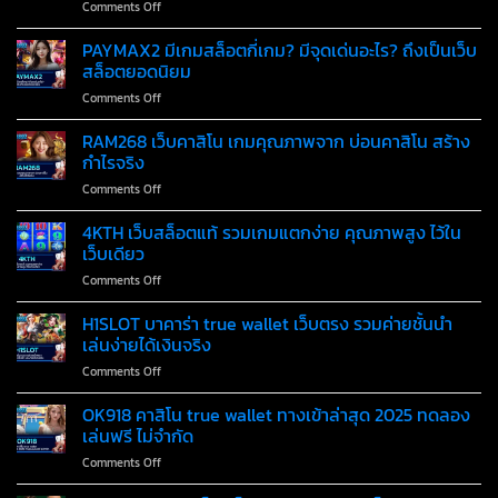
on
Comments Off
ถูก
ง่าย
เล่น
กฎหมาย
ทำ
เกม
PAYMAX2 มีเกมสล็อตกี่เกม? มีจุดเด่นอะไร? ถึงเป็นเว็บ
เล่น
กำไร
สล็อต
ง่าย
สล็อตยอดนิยม
ได้
LABET99
ปลอดภัย
ทันที
on
Comments Off
มี
100%
PAYMAX2
ข้อดี
มี
RAM268 เว็บคาสิโน เกมคุณภาพจาก บ่อนคาสิโน สร้าง
อย่างไร?
เกม
เรื่อง
กำไรจริง
สล็อต
ความ
on
Comments Off
กี่
ปลอดภัย
RAM268
เกม?
เว็บ
4KTH เว็บสล็อตแท้ รวมเกมแตกง่าย คุณภาพสูง ไว้ใน
มี
คา
จุด
เว็บเดียว
สิโน
เด่น
on
Comments Off
เกม
อะไร?
4KTH
คุณภาพ
ถึง
เว็บ
H1SLOT บาคาร่า true wallet เว็บตรง รวมค่ายชั้นนำ
จาก
เป็น
สล็อต
บ่อน
เล่นง่ายได้เงินจริง
เว็บ
แท้
คา
สล็อต
on
Comments Off
รวม
สิโน
ยอด
H1SLOT
เกม
สร้าง
นิยม
บา
OK918 คาสิโน true wallet ทางเข้าล่าสุด 2025 ทดลอง
แตก
กำไร
คา
ง่าย
เล่นฟรี ไม่จำกัด
จริง
ร่า
คุณภาพ
on
Comments Off
true
สูง
OK918
wallet
ไว้