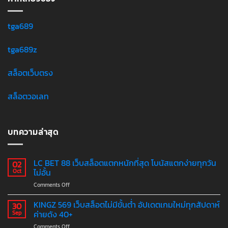
tga689
tga689z
สล็อตเว็บตรง
สล็อตวอเลท
บทความล่าสุด
LC BET 88 เว็บสล็อตแตกหนักที่สุด โบนัสแตกง่ายทุกวัน
02
ไม่อั้น
Oct
on
Comments Off
LC
BET
KINGZ 569 เว็บสล็อตไม่มีขั้นต่ำ อัปเดตเกมใหม่ทุกสัปดาห์
30
88
ค่ายดัง 40+
Sep
เว็บ
on
Comments Off
สล็อต