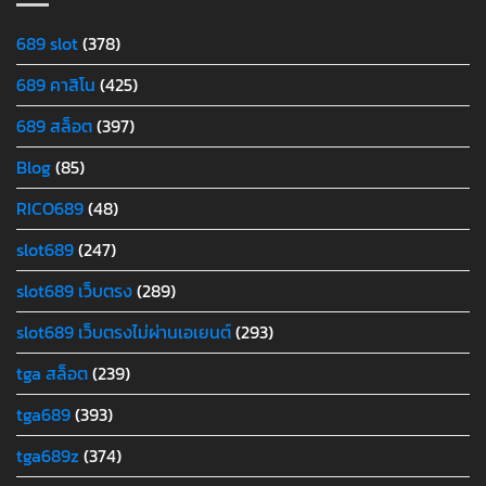
689 slot
(378)
689 คาสิโน
(425)
689 สล็อต
(397)
Blog
(85)
RICO689
(48)
slot689
(247)
slot689 เว็บตรง
(289)
slot689 เว็บตรงไม่ผ่านเอเยนต์
(293)
tga สล็อต
(239)
tga689
(393)
tga689z
(374)