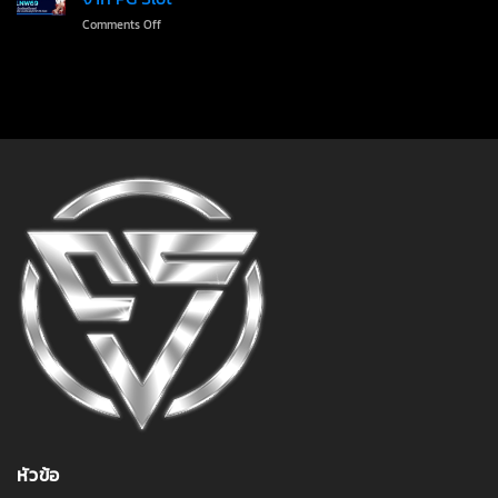
เปิด
เล่น
แอด
on
Comments Off
ยูส
ฟรี
ไลน์
LNW69
ใหม่
ทุก
เว็บ
beteasy24
เกม
สล็อต
ฝาก20รับ100
มี
คุ้ม
ใบ
ค่าที่
เซอร์
สุด
ระบบ
ทัน
สมัย
รวม
เกม
สนุก
จาก
PG
Slot
หัวข้อ