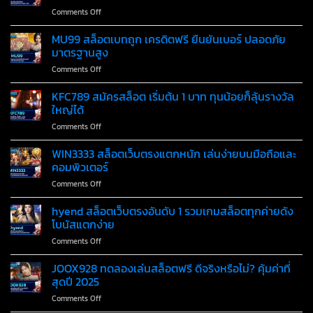
เว็บ
on
Comments Off
สล็อต
KINGZ
แตก
569
MU99 สล็อตเบทถูก เครดิตฟรี ยืนยันเบอร์ ปลอดภัย
หนัก
เว็บ
ที่สุด
มาตรฐานสูง
สล็อต
โบนัส
on
Comments Off
ไม่มี
แตก
MU99
ขั้น
ง่าย
สล็อต
KFC789 สมัครสล็อต เริ่มต้น 1 บาท ทุนน้อยก็ลุ้นรางวัล
ต่ำ
ทุก
เบท
อัปเดต
ใหญ่ได้
วัน
ถูก
เกม
ไม่
on
Comments Off
เครดิต
ใหม่
อั้น
KFC789
ฟรี
ทุก
สมัคร
WIN3333 สล็อตเว็บตรงแตกหนัก เล่นง่ายบนมือถือและ
ยืนยัน
สัปดาห์
สล็อต
เบอร์
คอมพิวเตอร์
ค่าย
เริ่ม
ปลอดภัย
ดัง
on
Comments Off
ต้น
มาตรฐาน
40+
WIN3333
1
สูง
สล็อต
hyend สล็อตเว็บตรงอันดับ 1 รวมเกมสล็อตทุกค่ายดัง
บาท
เว็บ
ทุน
โบนัสแตกง่าย
ตรง
น้อย
on
Comments Off
แตก
ก็
hyend
หนัก
ลุ้น
สล็อต
JOOX928 ทดลองเล่นสล็อตฟรี ดีจริงหรือไม่? คุ้มค่าที่
เล่น
รางวัล
เว็บ
ง่าย
สุดปี 2025
ใหญ่
ตรง
บน
ได้
on
Comments Off
อันดับ
มือ
JOOX928
1