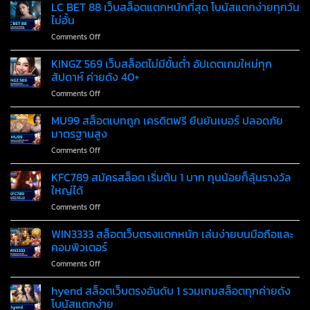
LC BET 88 เว็บสล็อตแตกหนักที่สุด โบนัสแตกง่ายทุกวัน
ไม่อั้น
on
Comments Off
LC
BET
KINGZ 569 เว็บสล็อตไม่มีขั้นต่ำ อัปเดตเกมใหม่ทุก
88
สัปดาห์ ค่ายดัง 40+
เว็บ
on
Comments Off
สล็อต
KINGZ
แตก
569
MU99 สล็อตเบทถูก เครดิตฟรี ยืนยันเบอร์ ปลอดภัย
หนัก
เว็บ
ที่สุด
มาตรฐานสูง
สล็อต
โบนัส
on
Comments Off
ไม่มี
แตก
MU99
ขั้น
ง่าย
สล็อต
KFC789 สมัครสล็อต เริ่มต้น 1 บาท ทุนน้อยก็ลุ้นรางวัล
ต่ำ
ทุก
เบท
อัปเดต
ใหญ่ได้
วัน
ถูก
เกม
ไม่
on
Comments Off
เครดิต
ใหม่
อั้น
KFC789
ฟรี
ทุก
สมัคร
WIN3333 สล็อตเว็บตรงแตกหนัก เล่นง่ายบนมือถือและ
ยืนยัน
สัปดาห์
สล็อต
เบอร์
คอมพิวเตอร์
ค่าย
เริ่ม
ปลอดภัย
ดัง
on
Comments Off
ต้น
มาตรฐาน
40+
WIN3333
1
สูง
สล็อต
hyend สล็อตเว็บตรงอันดับ 1 รวมเกมสล็อตทุกค่ายดัง
บาท
เว็บ
ทุน
โบนัสแตกง่าย
ตรง