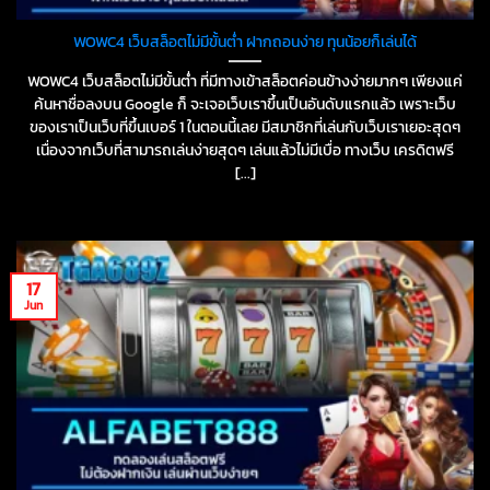
WOWC4 เว็บสล็อตไม่มีขั้นต่ำ ฝากถอนง่าย ทุนน้อยก็เล่นได้
WOWC4 เว็บสล็อตไม่มีขั้นต่ำ ที่มีทางเข้าสล็อตค่อนข้างง่ายมากๆ เพียงแค่
ค้นหาชื่อลงบน Google ก็ จะเจอเว็บเราขึ้นเป็นอันดับแรกแล้ว เพราะเว็บ
ของเราเป็นเว็บที่ขึ้นเบอร์ 1 ในตอนนี้เลย มีสมาชิกที่เล่นกับเว็บเราเยอะสุดๆ
เนื่องจากเว็บที่สามารถเล่นง่ายสุดๆ เล่นแล้วไม่มีเบื่อ ทางเว็บ เครดิตฟรี
[...]
17
Jun