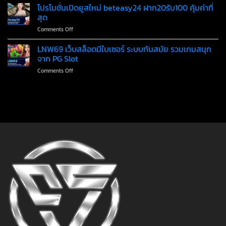
เว็บ
โปรโมชั่นเปิดยูสใหม่ beteasy24 ฝาก20รับ100 คุ้มค่าที่
สล็อต
ผ่าน
สล็อต
ง่ายๆ
สุด
เว็บ
แท้
ผ่าน
ง่ายๆ
on
Comments Off
รวม
ระบบ
โปร
ทุก
ออ
โม
ค่าย
LNW69 เว็บสล็อตมีใบเซอร์ ระบบทันสมัย รวมเกมสนุก
โต้
ชั่น
ดัง
จาก PG Slot
หรือ
เปิด
เล่น
แอด
on
Comments Off
ยูส
ฟรี
ไลน์
LNW69
ใหม่
ทุก
เว็บ
beteasy24
เกม
สล็อต
ฝาก20รับ100
มี
คุ้ม
ใบ
ค่าที่
เซอร์
สุด
ระบบ
ทัน
สมัย
รวม
เกม
สนุก
จาก
PG
Slot