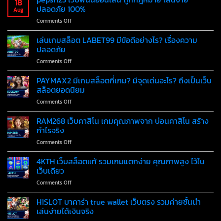
18
เกม
จัด
ปลอดภัย 100%
Aug
สล็อต
เต็ม
on
Comments Off
สุด
แจก
pepsi123
มันส์
หนัก
เว็บ
เล่นเกมสล็อต LABET99 มีข้อดีอย่างไร? เรื่องความ
แจ็ค
ทุก
พนัน
พอต
ปลอดภัย
วัน
ออนไลน์
แตก
on
Comments Off
ถูก
ง่าย
เล่น
กฎหมาย
ทำ
เกม
PAYMAX2 มีเกมสล็อตกี่เกม? มีจุดเด่นอะไร? ถึงเป็นเว็บ
เล่น
กำไร
สล็อต
ง่าย
สล็อตยอดนิยม
ได้
LABET99
ปลอดภัย
ทันที
on
Comments Off
มี
100%
PAYMAX2
ข้อดี
มี
RAM268 เว็บคาสิโน เกมคุณภาพจาก บ่อนคาสิโน สร้าง
อย่างไร?
เกม
เรื่อง
กำไรจริง
สล็อต
ความ
on
Comments Off
กี่
ปลอดภัย
RAM268
เกม?
เว็บ
4KTH เว็บสล็อตแท้ รวมเกมแตกง่าย คุณภาพสูง ไว้ใน
มี
คา
จุด
เว็บเดียว
สิโน
เด่น
on
Comments Off
เกม
อะไร?
4KTH
คุณภาพ
ถึง
เว็บ
H1SLOT บาคาร่า true wallet เว็บตรง รวมค่ายชั้นนำ
จาก
เป็น
สล็อต
บ่อน
เล่นง่ายได้เงินจริง
เว็บ
แท้
คา
สล็อต