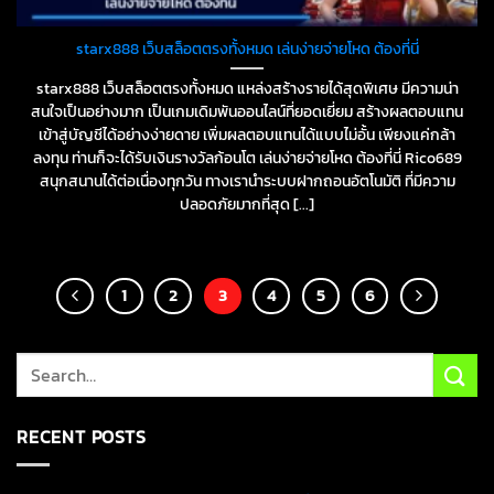
starx888 เว็บสล็อตตรงทั้งหมด เล่นง่ายจ่ายโหด ต้องที่นี่
starx888 เว็บสล็อตตรงทั้งหมด แหล่งสร้างรายได้สุดพิเศษ มีความน่า
สนใจเป็นอย่างมาก เป็นเกมเดิมพันออนไลน์ที่ยอดเยี่ยม สร้างผลตอบแทน
เข้าสู่บัญชีได้อย่างง่ายดาย เพิ่มผลตอบแทนได้แบบไม่อั้น เพียงแค่กล้า
ลงทุน ท่านก็จะได้รับเงินรางวัลก้อนโต เล่นง่ายจ่ายโหด ต้องที่นี่ Rico689
สนุกสนานได้ต่อเนื่องทุกวัน ทางเรานำระบบฝากถอนอัตโนมัติ ที่มีความ
ปลอดภัยมากที่สุด [...]
1
2
3
4
5
6
RECENT POSTS