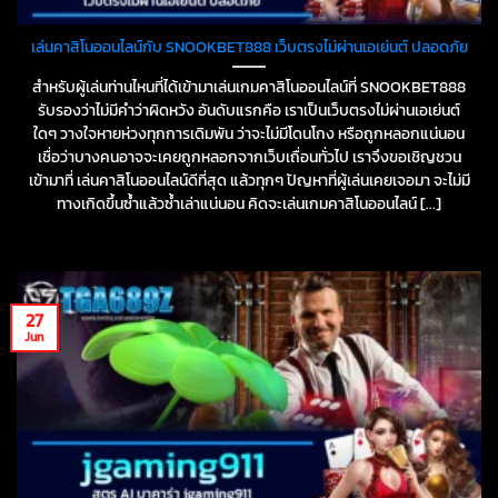
เล่นคาสิโนออนไลน์กับ SNOOKBET888 เว็บตรงไม่ผ่านเอเย่นต์ ปลอดภัย
สำหรับผู้เล่นท่านไหนที่ได้เข้ามาเล่นเกมคาสิโนออนไลน์ที่ SNOOKBET888
รับรองว่าไม่มีคำว่าผิดหวัง อันดับแรกคือ เราเป็นเว็บตรงไม่ผ่านเอเย่นต์
ใดๆ วางใจหายห่วงทุกการเดิมพัน ว่าจะไม่มีโดนโกง หรือถูกหลอกแน่นอน
เชื่อว่าบางคนอาจจะเคยถูกหลอกจากเว็บเถื่อนทั่วไป เราจึงขอเชิญชวน
เข้ามาที่ เล่นคาสิโนออนไลน์ดีที่สุด แล้วทุกๆ ปัญหาที่ผู้เล่นเคยเจอมา จะไม่มี
ทางเกิดขึ้นซ้ำแล้วซ้ำเล่าแน่นอน คิดจะเล่นเกมคาสิโนออนไลน์ [...]
27
Jun