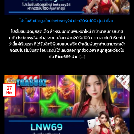
โปรโมชั่นเปิดยูสใหม่ beteasy24 ฝาก20รับ100 คุ้มค่าที่สุด
โปรโมชั่นเปิดยูสสุดเด็ด สำหรับนักเดิมพันหน้าใหม่ ที่เข้ามาสมัครสมาชิ
กกับ beteasy24 เข้าสู่ระบบสล็อต ฝาก20รับ100 บาท เลยทันที เรียกได้
ว่านี่แค่เริ่มแรก ก็ได้รับสิทธิพิเศษแบบฟรีๆ นักเดิมพันทุกท่านสามารถเข้า
กดรับโปรโมชั่นสุดร้อนแรงนี้ ได้เลยตลอดทุกช่วงเวลา สนุกสุดเหวี่ยงไป
กับ Rico689 ฝาก [...]
27
May