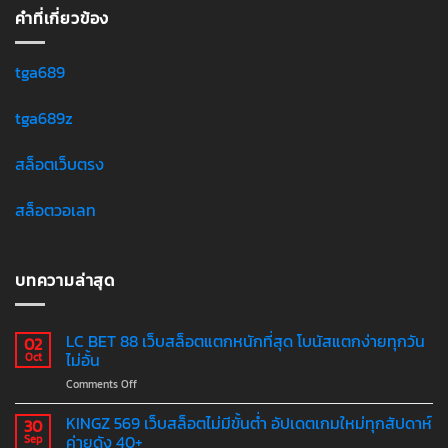
คำที่เกี่ยวข้อง
tga689
tga689z
สล็อตเว็บตรง
สล็อตวอเลท
บทความล่าสุด
LC BET 88 เว็บสล็อตแตกหนักที่สุด โบนัสแตกง่ายทุกวัน
02
ไม่อั้น
Oct
on
Comments Off
LC
BET
KINGZ 569 เว็บสล็อตไม่มีขั้นต่ำ อัปเดตเกมใหม่ทุกสัปดาห์
30
88
ค่ายดัง 40+
Sep