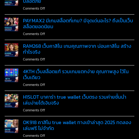
ปลอดภัย
วัน
ออนไลน์
แตก
on
Comments Off
ถูก
ง่าย
เล่น
กฎหมาย
ทำ
เกม
PAYMAX2 มีเกมสล็อตกี่เกม? มีจุดเด่นอะไร? ถึงเป็นเว็บ
เล่น
กำไร
สล็อต
ง่าย
สล็อตยอดนิยม
ได้
LABET99
ปลอดภัย
ทันที
on
Comments Off
มี
100%
PAYMAX2
ข้อดี
มี
RAM268 เว็บคาสิโน เกมคุณภาพจาก บ่อนคาสิโน สร้าง
อย่างไร?
เกม
เรื่อง
กำไรจริง
สล็อต
ความ
on
Comments Off
กี่
ปลอดภัย
RAM268
เกม?
เว็บ
4KTH เว็บสล็อตแท้ รวมเกมแตกง่าย คุณภาพสูง ไว้ใน
มี
คา
จุด
เว็บเดียว
สิโน
เด่น
on
Comments Off
เกม
อะไร?
4KTH
คุณภาพ
ถึง
เว็บ
H1SLOT บาคาร่า true wallet เว็บตรง รวมค่ายชั้นนำ
จาก
เป็น
สล็อต
บ่อน
เล่นง่ายได้เงินจริง
เว็บ
แท้
คา
สล็อต
on
Comments Off
รวม
สิโน
ยอด
H1SLOT
เกม
สร้าง
นิยม
บา
OK918 คาสิโน true wallet ทางเข้าล่าสุด 2025 ทดลอง
แตก
กำไร
คา
ง่าย
เล่นฟรี ไม่จำกัด
จริง
ร่า
คุณภาพ
on
Comments Off
true
สูง