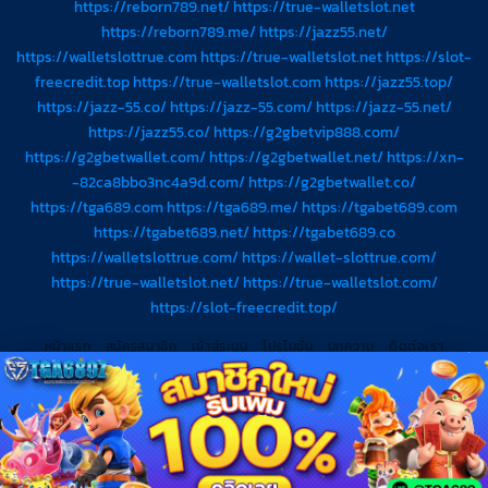
https://reborn789.net/
https://true-walletslot.net
https://reborn789.me/
https://jazz55.net/
https://walletslottrue.com
https://true-walletslot.net
https://slot-
freecredit.top
https://true-walletslot.com
https://jazz55.top/
https://jazz-55.co/
https://jazz-55.com/
https://jazz-55.net/
https://jazz55.co/
https://g2gbetvip888.com/
https://g2gbetwallet.com/
https://g2gbetwallet.net/
https://xn-
-82ca8bbo3nc4a9d.com/
https://g2gbetwallet.co/
https://tga689.com
https://tga689.me/
https://tgabet689.com
https://tgabet689.net/
https://tgabet689.co
https://walletslottrue.com/
https://wallet-slottrue.com/
https://true-walletslot.net/
https://true-walletslot.com/
https://slot-freecredit.top/
หน้าแรก
สมัครสมาชิก
เข้าสู่ระบบ
โปรโมชั่น
บทความ
ติดต่อเรา
Copyright 2026 ©
TGA689z