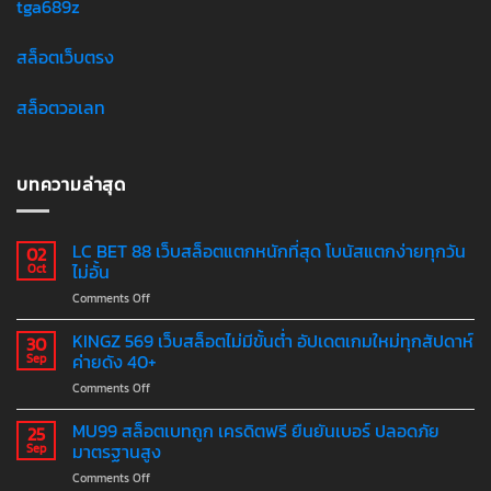
tga689z
สล็อตเว็บตรง
สล็อตวอเลท
บทความล่าสุด
LC BET 88 เว็บสล็อตแตกหนักที่สุด โบนัสแตกง่ายทุกวัน
02
ไม่อั้น
Oct
on
Comments Off
LC
BET
KINGZ 569 เว็บสล็อตไม่มีขั้นต่ำ อัปเดตเกมใหม่ทุกสัปดาห์
30
88
ค่ายดัง 40+
Sep
เว็บ
on
Comments Off
สล็อต
KINGZ
แตก
569
MU99 สล็อตเบทถูก เครดิตฟรี ยืนยันเบอร์ ปลอดภัย
หนัก
25
เว็บ
ที่สุด
มาตรฐานสูง
Sep
สล็อต
โบนัส
on
Comments Off
ไม่มี
แตก