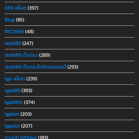
689 สล็อต
(397)
Blog
(85)
RICO689
(48)
slot689
(247)
slot689 เว็บตรง
(289)
slot689 เว็บตรงไม่ผ่านเอเยนต์
(293)
tga สล็อต
(239)
tga689
(393)
tga689z
(374)
tgabet
(203)
tgaslot
(207)
ทางเข้า 689slot
(183)