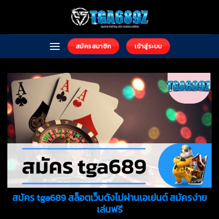
Skip
to
content
สมัครสมาชิก
เข้าสู่ระบบ
สมัคร tga689 สล็อตเว็บดังไม่ผ่านเอเย่นต์ สมัครง่าย
เล่นฟรี